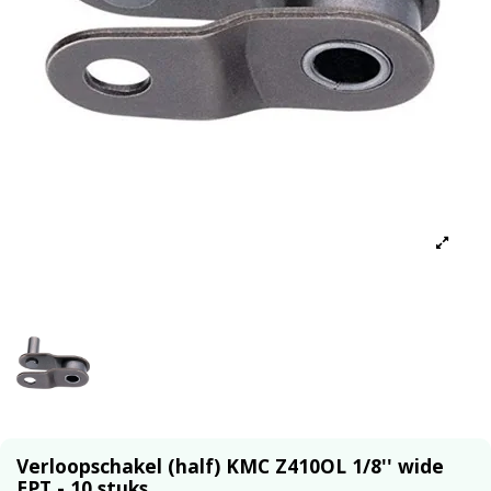
Verloopschakel (half) KMC Z410OL 1/8'' wide
EPT - 10 stuks