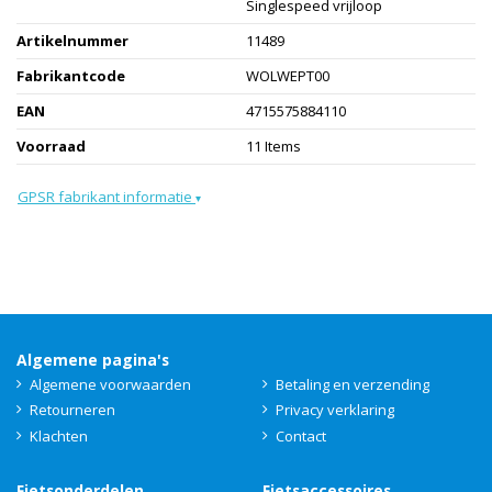
Singlespeed vrijloop
Artikelnummer
11489
Fabrikantcode
WOLWEPT00
EAN
4715575884110
Voorraad
11 Items
GPSR fabrikant informatie
▾
Algemene pagina's
Algemene voorwaarden
Betaling en verzending
Retourneren
Privacy verklaring
Klachten
Contact
Fietsonderdelen
Fietsaccessoires