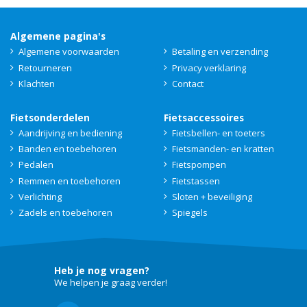
Algemene pagina's
Algemene voorwaarden
Betaling en verzending
Retourneren
Privacy verklaring
Klachten
Contact
Fietsonderdelen
Fietsaccessoires
Aandrijving en bediening
Fietsbellen- en toeters
Banden en toebehoren
Fietsmanden- en kratten
Pedalen
Fietspompen
Remmen en toebehoren
Fietstassen
Verlichting
Sloten + beveiliging
Zadels en toebehoren
Spiegels
Heb je nog vragen?
We helpen je graag verder!