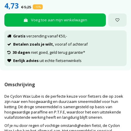
4,73
€ 5,25
-10%
Voeg toe aan mijn winkelwagen
Gratis
verzending vanaf €50,-
Betalen zoals je wilt,
vooraf of achteraf
30 dagen
niet goed, geld terug garantie*
Eerlijk advies
uit echte fietsenwinkels
Omschrijving
De Cyclon Wax Lube is de perfecte keuze voor fietsers die op zoek
zijn naar een hoogwaardig en duurzaam smeermiddel voor hun
ketting. Dit droge smeermiddel is samengesteld op basis van
hoogwaardige paraffine en P.T.F.E, waardoor het een uitstekende
vuilafstotende werking heeft en langdurig blijft smeren.
Of je nu door regen of vochtige omstandigheden fietst, de Cyclon
Wax Lube kan het allemaal aan. Het smeermiddel is speciaal