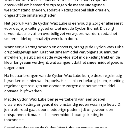
ontwikkeld om bestand te zijn tegen de meest uitdagende
weersomstandigheden, zodat je ketting soepel blijft draaien,
ongeacht de omstandigheden.
Het gebruik van de Cyclon Wax Lube is eenvoudig. Zorg er allereerst
voor dat je je ketting goed ontvet met de Cyclon Bionet. Dit zorgt
ervoor dat alle vuil en overtollig vet verwijderd worden, zodat het
smeermiddel optimaal zijn werk kan doen.
Wanneer je ketting schoon en ontvet is, breng je de Cyclon Wax Lube
druppelsgewijs aan. Laat het smeermiddel vervolgens 30 minuten
intrekken. Je zult zien dat de witte vloeistof in de ketting trekt en de
kleur langzaam verdwijnt, wat aangeeft dat het smeermiddel goed is
opgenomen.
Na het aanbrengen van de Cyclon Wax Lube kun je deze regelmatig
bijwerken met nieuwe druppels. Het is echter belangrijk om je ketting
regelmatig te reinigen om ervoor te zorgen dat het smeermiddel
optimaal blijft werken.
Met de Cyclon Wax Lube ben je verzekerd van een soepel
draaiende ketting, ongeacht de omstandigheden waarin je fietst. Of
je nu off-road gaat, door modderige paden rijdt of gewoon een
ontspannen rit maakt, dit smeermiddel houdt je ketting in
topconditie.
Bestel vandaag nog de Cyclon Wax Lube en geniet van een