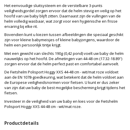
Het eenvoudige sluitsysteem en de verstelbare 3-punts
veiligheidsgordel zorgen ervoor dat de helm stevig en veilig op het
hoofd van uw baby blijft zitten. Daarnaast zijn de vullingen van de
helm volledig wasbaar, wat zorgt voor een hygiënische en frisse
ervaring bij elke rit.
Bovendien kunt u kiezen tussen afbeeldingen die speciaal geschikt
zijn voor kleine babymeisjes of kleine babyjongens, waardoor de
helm een persoonlijk tintje krijgt.
Met een gewicht van slechts 190g (0,42 pond) voelt uw baby de helm
nauwelijks op het hoofd. De afmetingen van 44-48 cm (17.32-18.89'')
zorgen ervoor dat de helm perfect past en comfortabel aanvoelt.
De Fietshelm Polisport Hoggy XXS 44-48 cm - wit/mat roze voldoet
aan de EN 1078-goedkeuring, wat betekent dat de helm voldoet aan
de Europese veiligheidsnormen voor fietsen. U kunt er dus zeker
van zijn dat uw baby de best mogelijke bescherming krijgt tijdens het
fietsen.
Investeer in de veiligheid van uw baby en kies voor de Fietshelm
Polisport Hoggy XXS 44-48 cm - wit/mat roze.
Productdetails