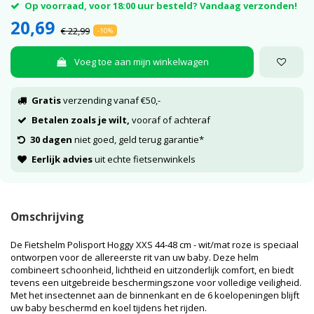
Op voorraad, voor 18:00 uur besteld? Vandaag verzonden!
20,69
€ 22,99
-10%
Voeg toe aan mijn winkelwagen
Gratis
verzending vanaf €50,-
Betalen zoals je wilt,
vooraf of achteraf
30 dagen
niet goed, geld terug garantie*
Eerlijk advies
uit echte fietsenwinkels
Omschrijving
De Fietshelm Polisport Hoggy XXS 44-48 cm - wit/mat roze is speciaal
ontworpen voor de allereerste rit van uw baby. Deze helm
combineert schoonheid, lichtheid en uitzonderlijk comfort, en biedt
tevens een uitgebreide beschermingszone voor volledige veiligheid.
Met het insectennet aan de binnenkant en de 6 koelopeningen blijft
uw baby beschermd en koel tijdens het rijden.