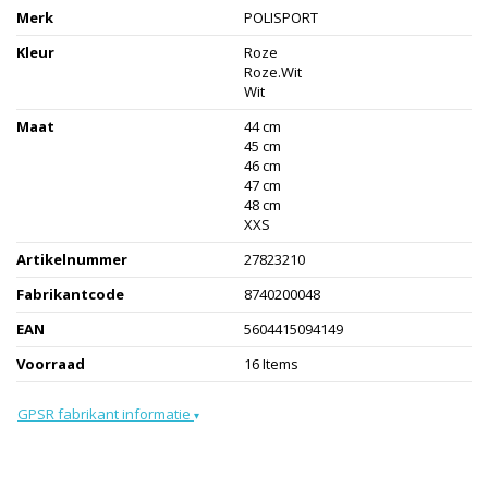
Merk
POLISPORT
Kleur
Roze
Roze.Wit
Wit
Maat
44 cm
45 cm
46 cm
47 cm
48 cm
XXS
Artikelnummer
27823210
Fabrikantcode
8740200048
EAN
5604415094149
Voorraad
16 Items
GPSR fabrikant informatie
▾