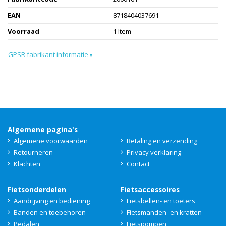
EAN
8718404037691
Voorraad
1 Item
GPSR fabrikant informatie
▾
Algemene pagina's
Algemene voorwaarden
Betaling en verzending
Retourneren
Privacy verklaring
Klachten
Contact
Fietsonderdelen
Fietsaccessoires
Aandrijving en bediening
Fietsbellen- en toeters
Banden en toebehoren
Fietsmanden- en kratten
Pedalen
Fietspompen