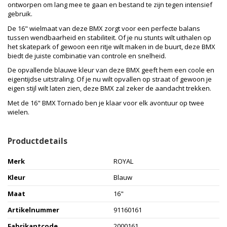
ontworpen om lang mee te gaan en bestand te zijn tegen intensief
gebruik.
De 16" wielmaat van deze BMX zorgt voor een perfecte balans
tussen wendbaarheid en stabiliteit. Of je nu stunts wilt uithalen op
het skatepark of gewoon een ritje wilt maken in de buurt, deze BMX
biedt de juiste combinatie van controle en snelheid.
De opvallende blauwe kleur van deze BMX geeft hem een ​​coole en
eigentijdse uitstraling. Of je nu wilt opvallen op straat of gewoon je
eigen stijl wilt laten zien, deze BMX zal zeker de aandacht trekken.
Met de 16" BMX Tornado ben je klaar voor elk avontuur op twee
wielen.
Productdetails
Merk
ROYAL
Kleur
Blauw
Maat
16"
Artikelnummer
91160161
Fabrikantcode
2000161