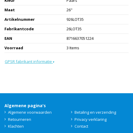
Kleur
Paars
Maat
26"
Artikelnummer
926LOT35
Fabrikantcode
26LOT35
EAN
8716637051224
Voorraad
3 Items
GPSR fabrikant informatie
▾
Algemene pagina's
Algemene voorwaarden
Betaling en verzending
Retourneren
Privacy verklaring
Klachten
Contact