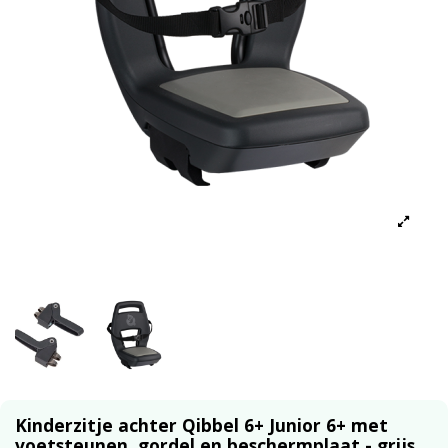
Kinderzitje achter Qibbel 6+ Junior 6+ met
voetsteunen, gordel en beschermplaat - grijs