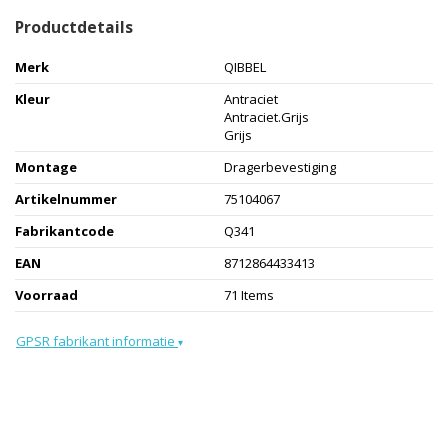
Productdetails
Merk
QIBBEL
Kleur
Antraciet
Antraciet.Grijs
Grijs
Montage
Dragerbevestiging
Artikelnummer
75104067
Fabrikantcode
Q341
EAN
8712864433413
Voorraad
71 Items
GPSR fabrikant informatie
▾