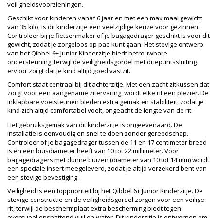
veiligheidsvoorzieningen.
Geschikt voor kinderen vanaf 6 jaar en met een maximaal gewicht
van 35 kilo, is dit kinderzitje een veelzijdige keuze voor gezinnen.
Controleer bij je fietsenmaker of je bagagedrager geschikt is voor dit
gewicht, zodat je zorgeloos op pad kunt gaan. Het stevige ontwerp
van het Qibbel 6+ Junior Kinderzitje biedt betrouwbare
ondersteuning, terwijl de veiligheidsgordel met driepuntssluiting
ervoor zorgt dat je kind altijd goed vastzit.
Comfort staat centraal bij dit achterzitje. Met een zacht zitkussen dat
zorgt voor een aangename zitervaring, wordt elke rit een plezier. De
inklapbare voetsteunen bieden extra gemak en stabiliteit, zodat je
kind zich altijd comfortabel voelt, ongeacht de lengte van de rit.
Het gebruiksgemak van dit kinderzitje is ongeëvenaard. De
installatie is eenvoudig en snel te doen zonder gereedschap.
Controleer of je bagagedrager tussen de 11 en 17 centimeter breed
is en een buisdiameter heeft van 10 tot 22 millimeter. Voor
bagagedragers met dunne buizen (diameter van 10 tot 14 mm) wordt
een speciale insert meegeleverd, zodat je altijd verzekerd bent van
een stevige bevestiging.
Veiligheid is een topprioriteit bij het Qibbel 6+ Junior Kinderzitje. De
stevige constructie en de veiligheidsgordel zorgen voor een veilige
rit, terwijl de beschermplaat extra bescherming biedt tegen
eventueel opspattend vuil en water. Dit kinderzitje is ontworpen om