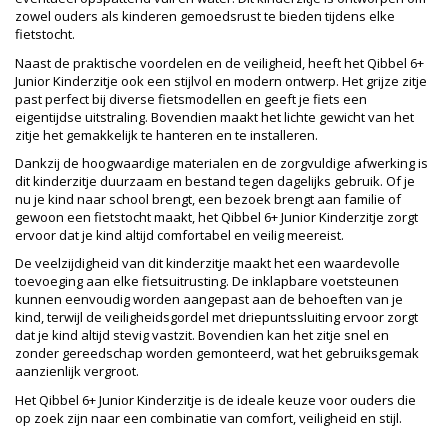
zowel ouders als kinderen gemoedsrust te bieden tijdens elke
fietstocht.
Naast de praktische voordelen en de veiligheid, heeft het Qibbel 6+
Junior Kinderzitje ook een stijlvol en modern ontwerp. Het grijze zitje
past perfect bij diverse fietsmodellen en geeft je fiets een
eigentijdse uitstraling. Bovendien maakt het lichte gewicht van het
zitje het gemakkelijk te hanteren en te installeren.
Dankzij de hoogwaardige materialen en de zorgvuldige afwerking is
dit kinderzitje duurzaam en bestand tegen dagelijks gebruik. Of je
nu je kind naar school brengt, een bezoek brengt aan familie of
gewoon een fietstocht maakt, het Qibbel 6+ Junior Kinderzitje zorgt
ervoor dat je kind altijd comfortabel en veilig meereist.
De veelzijdigheid van dit kinderzitje maakt het een waardevolle
toevoeging aan elke fietsuitrusting. De inklapbare voetsteunen
kunnen eenvoudig worden aangepast aan de behoeften van je
kind, terwijl de veiligheidsgordel met driepuntssluiting ervoor zorgt
dat je kind altijd stevig vastzit. Bovendien kan het zitje snel en
zonder gereedschap worden gemonteerd, wat het gebruiksgemak
aanzienlijk vergroot.
Het Qibbel 6+ Junior Kinderzitje is de ideale keuze voor ouders die
op zoek zijn naar een combinatie van comfort, veiligheid en stijl.