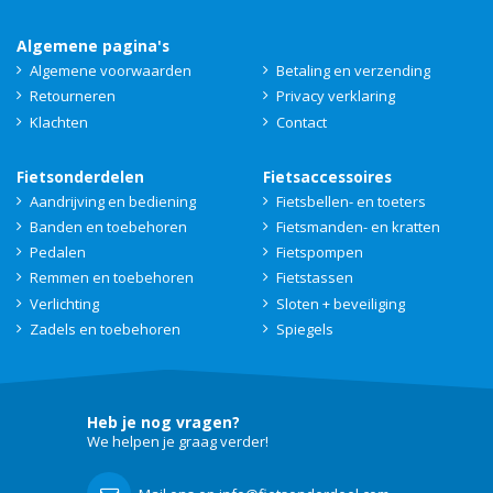
Algemene pagina's
Algemene voorwaarden
Betaling en verzending
Retourneren
Privacy verklaring
Klachten
Contact
Fietsonderdelen
Fietsaccessoires
Aandrijving en bediening
Fietsbellen- en toeters
Banden en toebehoren
Fietsmanden- en kratten
Pedalen
Fietspompen
Remmen en toebehoren
Fietstassen
Verlichting
Sloten + beveiliging
Zadels en toebehoren
Spiegels
Heb je nog vragen?
We helpen je graag verder!