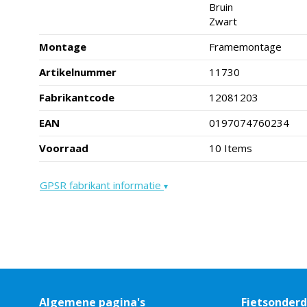
Bruin
Zwart
Montage
Framemontage
Artikelnummer
11730
Fabrikantcode
12081203
EAN
0197074760234
Voorraad
10 Items
GPSR fabrikant informatie
▾
Algemene pagina's
Fietsonder