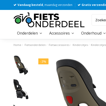
Vandaag besteld
, maandag verzonden
Gratis verzendi
Onderdelen
Accessoires
Onderhoud
Home
Fietsonderdelen
Fietsaccessoires
Kinderzitjes
Kinderzitje
-3%