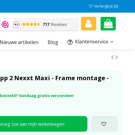
Verlanglijst (
0
)
Klantenservice
Nieuwe artikelen
Blog
epp 2 Nexxt Maxi - Frame montage -
r besteld? Vandaag gratis verzonden!
Voeg toe aan mijn winkelwagen