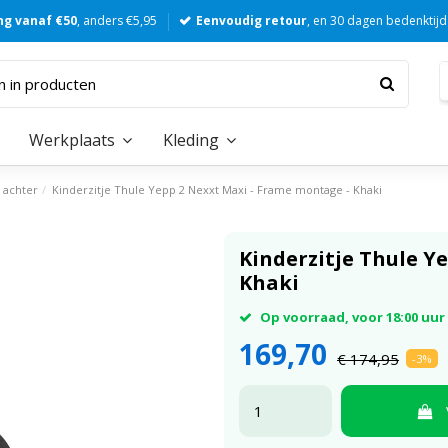
ng vanaf €50
, anders €5,95
Eenvoudig retour
, en 30 dagen bedenktijd
Werkplaats
Kleding
s achter
Kinderzitje Thule Yepp 2 Nexxt Maxi - Frame montage - Khaki
Kinderzitje Thule Y
Khaki
Op voorraad, voor 18:00 uu
169,70
€ 174,95
-3%