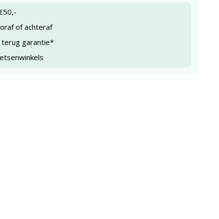
€50,-
raf of achteraf
 terug garantie*
ietsenwinkels