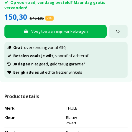
Op voorraad, vandaag besteld? Maandag gratis
verzonden!
150,30
€ 154,95
-3%
Voeg toe aan mijn winkelwagen
Gratis
verzending vanaf €50,-
Betalen zoals je wilt,
vooraf of achteraf
30 dagen
niet goed, geld terug garantie*
Eerlijk advies
uit echte fietsenwinkels
Productdetails
Merk
THULE
Kleur
Blauw
Zwart