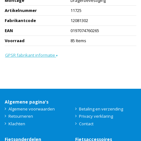
Montage
Dragerbevestiging
Artikelnummer
11725
Fabrikantcode
12081302
EAN
0197074760265
Voorraad
85 Items
GPSR fabrikant informatie
▾
Algemene pagina's
Algemene voorwaarden
Betaling en verzending
Retourneren
Privacy verklaring
Klachten
Contact
Fietsonderdelen
Fietsaccessoires