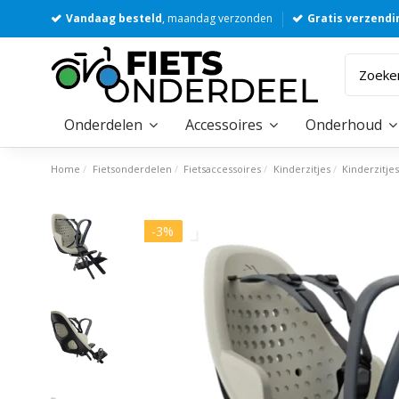
Vandaag besteld
, maandag verzonden
Gratis verzendi
Onderdelen
Accessoires
Onderhoud
Home
Fietsonderdelen
Fietsaccessoires
Kinderzitjes
Kinderzitje
-3%