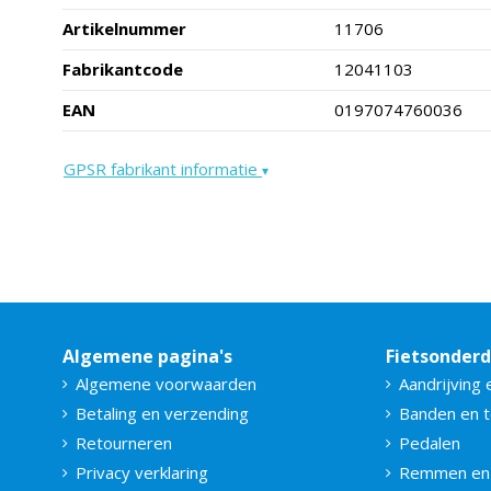
Artikelnummer
11706
Fabrikantcode
12041103
EAN
0197074760036
GPSR fabrikant informatie
▾
Algemene pagina's
Fietsonder
Algemene voorwaarden
Aandrijving 
Betaling en verzending
Banden en 
Retourneren
Pedalen
Privacy verklaring
Remmen en