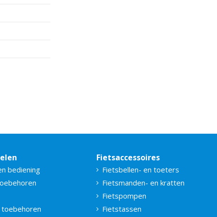
delen
Fietsaccessoires
en bediening
Fietsbellen- en toeters
toebehoren
Fietsmanden- en kratten
Fietspompen
 toebehoren
Fietstassen