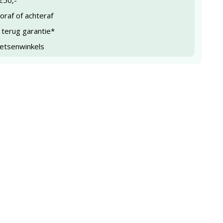
€50,-
raf of achteraf
 terug garantie*
ietsenwinkels