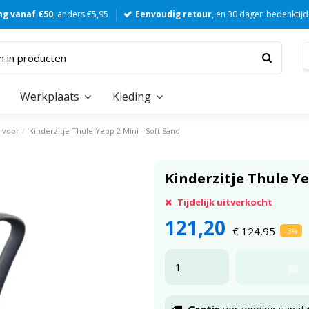
ng vanaf €50
, anders €5,95
Eenvoudig retour
, en 30 dagen bedenktijd
Werkplaats
Kleding
s voor
Kinderzitje Thule Yepp 2 Mini - Soft Sand
Kinderzitje Thule Ye
Tijdelijk uitverkocht
121,20
€ 124,95
-3%