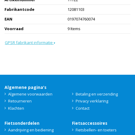
Fabrikantcode
12081103
EAN
0197074760074
Voorraad
9 Items
GPSR fabrikant informatie
▾
Algemene pagina's
Algemene voorwaarden
Betaling en verzending
Retourneren
Privacy verklaring
Klachten
Contact
Fietsonderdelen
Fietsaccessoires
Aandrijving en bediening
Fietsbellen- en toeters