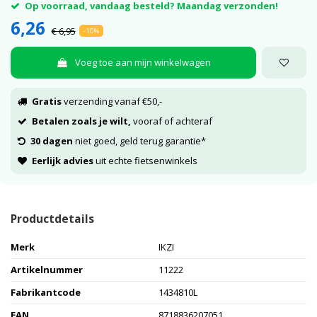
Op voorraad, vandaag besteld? Maandag verzonden!
6,26
€ 6,95
-10%
Voeg toe aan mijn winkelwagen
Gratis
verzending vanaf €50,-
Betalen zoals je wilt,
vooraf of achteraf
30 dagen
niet goed, geld terug garantie*
Eerlijk advies
uit echte fietsenwinkels
Productdetails
Merk
IKZI
Artikelnummer
11222
Fabrikantcode
1434810L
EAN
8718836207051