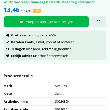
Op voorraad, vandaag besteld? Maandag verzonden!
13,46
€ 14,95
-10%
Voeg toe aan mijn winkelwagen
Gratis
verzending vanaf €50,-
Betalen zoals je wilt,
vooraf of achteraf
30 dagen
niet goed, geld terug garantie*
Eerlijk advies
uit echte fietsenwinkels
Productdetails
Merk
SIMSON
Kleur
Zwart
Artikelnummer
S022030N
Fabrikantcode
S022030