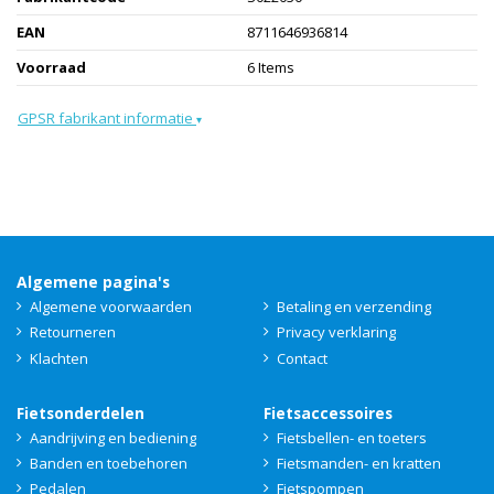
EAN
8711646936814
Voorraad
6 Items
GPSR fabrikant informatie
▾
Algemene pagina's
Algemene voorwaarden
Betaling en verzending
Retourneren
Privacy verklaring
Klachten
Contact
Fietsonderdelen
Fietsaccessoires
Aandrijving en bediening
Fietsbellen- en toeters
Banden en toebehoren
Fietsmanden- en kratten
Pedalen
Fietspompen