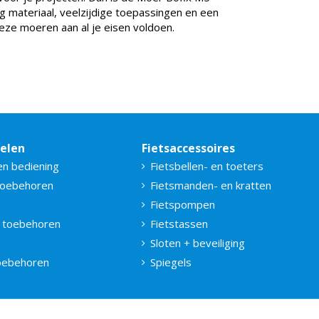
g materiaal, veelzijdige toepassingen en een
eze moeren aan al je eisen voldoen.
delen
Fietsaccessoires
en bediening
Fietsbellen- en toeters
toebehoren
Fietsmanden- en kratten
Fietspompen
 toebehoren
Fietstassen
Sloten + beveiliging
toebehoren
Spiegels