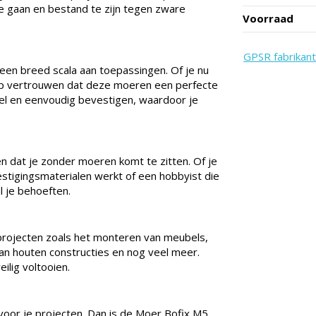
e gaan en bestand te zijn tegen zware
Voorraad
GPSR fabrikant
en breed scala aan toepassingen. Of je nu
rop vertrouwen dat deze moeren een perfecte
el en eenvoudig bevestigen, waardoor je
n dat je zonder moeren komt te zitten. Of je
estigingsmaterialen werkt of een hobbyist die
l je behoeften.
projecten zoals het monteren van meubels,
an houten constructies en nog veel meer.
lig voltooien.
or je projecten. Dan is de Moer Bofix M5