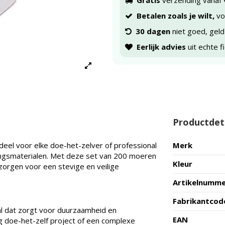
Gratis
verzending vanaf 
Betalen zoals je wilt,
voo
30 dagen
niet goed, geld
Eerlijk advies
uit echte f
Productdet
deel voor elke doe-het-zelver of professional
Merk
ingsmaterialen. Met deze set van 200 moeren
Kleur
zorgen voor een stevige en veilige
Artikelnumm
Fabrikantcod
l dat zorgt voor duurzaamheid en
EAN
g doe-het-zelf project of een complexe