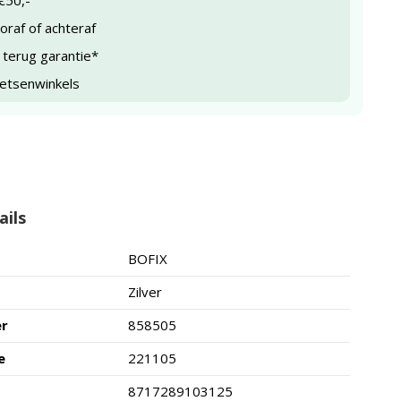
€50,-
raf of achteraf
 terug garantie*
ietsenwinkels
ails
BOFIX
Zilver
er
858505
e
221105
8717289103125