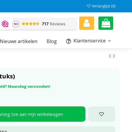
Verlanglijst (
0
)
Klantenservice
Nieuwe artikelen
Blog
tuks)
eld? Maandag verzonden!
Voeg toe aan mijn winkelwagen