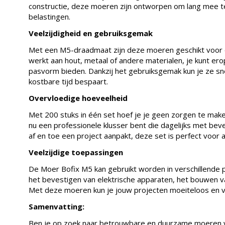
constructie, deze moeren zijn ontworpen om lang mee t
belastingen.
Veelzijdigheid en gebruiksgemak
Met een M5-draadmaat zijn deze moeren geschikt voor e
werkt aan hout, metaal of andere materialen, je kunt e
pasvorm bieden. Dankzij het gebruiksgemak kun je ze sn
kostbare tijd bespaart.
Overvloedige hoeveelheid
Met 200 stuks in één set hoef je je geen zorgen te make
nu een professionele klusser bent die dagelijks met bev
af en toe een project aanpakt, deze set is perfect voor a
Veelzijdige toepassingen
De Moer Bofix M5 kan gebruikt worden in verschillende 
het bevestigen van elektrische apparaten, het bouwen v
Met deze moeren kun je jouw projecten moeiteloos en vei
Samenvatting:
Ben je op zoek naar betrouwbare en duurzame moeren vo