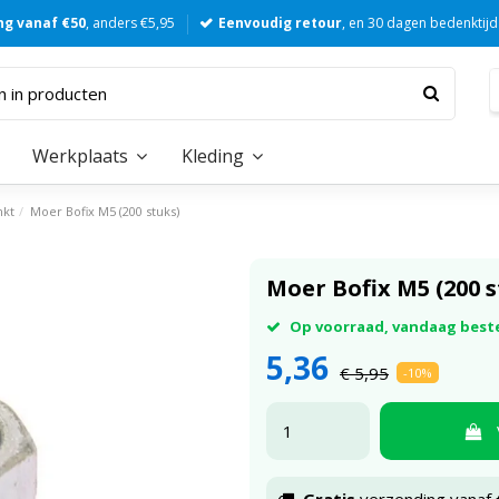
ng vanaf €50
, anders €5,95
Eenvoudig retour
, en 30 dagen bedenktijd
Werkplaats
Kleding
nkt
Moer Bofix M5 (200 stuks)
Moer Bofix M5 (200 s
Op voorraad, vandaag best
5,36
€ 5,95
-10%