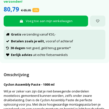
verzonden!
80,79
€ 85,95
-6%
Voeg toe aan mijn winkelwagen
Gratis
verzending vanaf €50,-
Betalen zoals je wilt,
vooraf of achteraf
30 dagen
niet goed, geld terug garantie*
Eerlijk advies
uit echte fietsenwinkels
Omschrijving
Cyclon Assembly Paste - 1000 ml
Wil je er zeker van zijn dat je niet-bewegende onderdelen
moeiteloos gemonteerd kunnen worden, zelfs onder zware
drukbelasting. Dan is de Cyclon Assembly Paste de perfecte
oplossing voor jou. Met deze hoogwaardige montagepasta ben je
verzekerd van een soepele montage en herstel je licht beschadigde