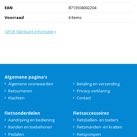
EAN
8713504002204
Voorraad
6 Items
GPSR fabrikant informatie
▾
Algemene pagina's
Algemene voorwaarden
Betaling en verzending
Retourneren
Privacy verklaring
Klachten
Contact
Fietsonderdelen
Fietsaccessoires
Aandrijving en bediening
Fietsbellen- en toeters
Banden en toebehoren
Fietsmanden- en kratten
Pedalen
Fietspompen