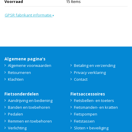
Voorraad
15 Items
GPSR fabrikant informatie
▾
Algemene pagina's
Algemene voorwaarden
Betaling en verzending
Retourneren
Privacy verklaring
Klachten
Contact
Fietsonderdelen
Fietsaccessoires
Aandrijving en bediening
Fietsbellen- en toeters
Banden en toebehoren
Fietsmanden- en kratten
Pedalen
Fietspompen
Remmen en toebehoren
Fietstassen
Verlichting
Sloten + beveiliging