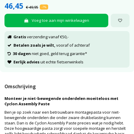
46,45
€ 49,95
-7%
Voeg toe aan mijn winkelwagen
Gratis
verzending vanaf €50,-
Betalen zoals je wilt,
vooraf of achteraf
30 dagen
niet goed, geld terug garantie*
Eerlijk advies
uit echte fietsenwinkels
Omschrijving
Monteer je niet-bewegende onderdelen moeiteloos met
Cyclon Assembly Paste
Ben je op zoek naar een betrouwbare montagepasta voor niet-
bewegende onderdelen die onder zware drukbelasting kunnen
staan. Dan is de Cyclon Assembly Paste precies wat je nodig hebt.
Deze hoogwaardige pasta zorgt voor soepele montage en herstelt
zelfs licht beschadigde schroefdraad dankzij de keramische basis.