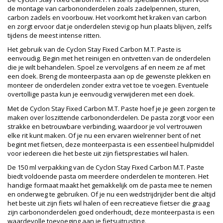
de montage van carbononderdelen zoals zadelpennen, sturen,
carbon zadels en voorbouw. Het voorkomt het kraken van carbon
en zorgt ervoor dat je onderdelen stevig op hun plaats blijven, zelfs
tijdens de meest intense ritten.
Het gebruik van de Cyclon Stay Fixed Carbon M.T. Paste is
eenvoudig. Begin met het reinigen en ontvetten van de onderdelen
die je wilt behandelen. Spoel ze vervolgens af en neem ze af met
een doek. Breng de monteerpasta aan op de gewenste plekken en
monteer de onderdelen zonder extra vet toe te voegen. Eventuele
overtollige pasta kun je eenvoudig verwijderen met een doek.
Met de Cyclon Stay Fixed Carbon M.T. Paste hoef je je geen zorgen te
maken over loszittende carbononderdelen. De pasta zorgt voor een
strakke en betrouwbare verbinding, waardoor je vol vertrouwen
elke rit kunt maken. Of je nu een ervaren wielrenner bent of net
begint met fietsen, deze monteerpasta is een essentieel hulpmiddel
voor iedereen die het beste uit zijn fietsprestaties wil halen.
De 150 ml verpakking van de Cyclon Stay Fixed Carbon M.T. Paste
biedt voldoende pasta om meerdere onderdelen te monteren. Het
handige formaat maakt het gemakkelijk om de pasta mee te nemen
en onderweg te gebruiken. Of je nu een wedstrijdrijder bent die altijd
het beste uit zijn fiets wil halen of een recreatieve fietser die graag
zijn carbononderdelen goed onderhoudt, deze monteerpasta is een
waardevolle toevoeging aan je fietsuitrusting.