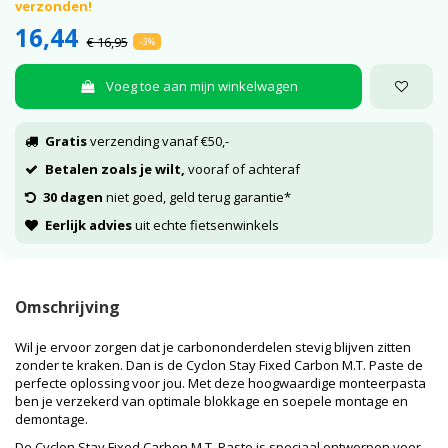
verzonden!
16,44
€ 16,95
-3%
Voeg toe aan mijn winkelwagen
Gratis
verzending vanaf €50,-
Betalen zoals je wilt,
vooraf of achteraf
30 dagen
niet goed, geld terug garantie*
Eerlijk advies
uit echte fietsenwinkels
Omschrijving
Wil je ervoor zorgen dat je carbononderdelen stevig blijven zitten
zonder te kraken. Dan is de Cyclon Stay Fixed Carbon M.T. Paste de
perfecte oplossing voor jou. Met deze hoogwaardige monteerpasta
ben je verzekerd van optimale blokkage en soepele montage en
demontage.
De Cyclon Stay Fixed Carbon M.T. Paste is speciaal ontworpen voor