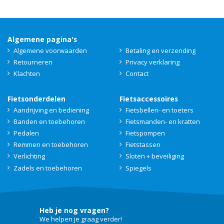
Algemene pagina's
Algemene voorwaarden
Betaling en verzending
Retourneren
Privacy verklaring
Klachten
Contact
Fietsonderdelen
Fietsaccessoires
Aandrijving en bediening
Fietsbellen- en toeters
Banden en toebehoren
Fietsmanden- en kratten
Pedalen
Fietspompen
Remmen en toebehoren
Fietstassen
Verlichting
Sloten + beveiliging
Zadels en toebehoren
Spiegels
Heb je nog vragen?
We helpen je graag verder!