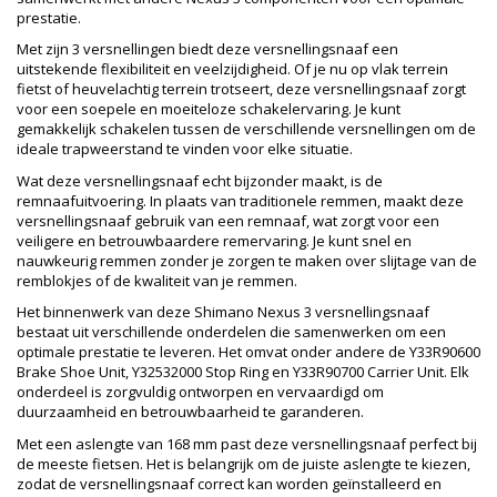
prestatie.
Met zijn 3 versnellingen biedt deze versnellingsnaaf een
uitstekende flexibiliteit en veelzijdigheid. Of je nu op vlak terrein
fietst of heuvelachtig terrein trotseert, deze versnellingsnaaf zorgt
voor een soepele en moeiteloze schakelervaring. Je kunt
gemakkelijk schakelen tussen de verschillende versnellingen om de
ideale trapweerstand te vinden voor elke situatie.
Wat deze versnellingsnaaf echt bijzonder maakt, is de
remnaafuitvoering. In plaats van traditionele remmen, maakt deze
versnellingsnaaf gebruik van een remnaaf, wat zorgt voor een
veiligere en betrouwbaardere remervaring. Je kunt snel en
nauwkeurig remmen zonder je zorgen te maken over slijtage van de
remblokjes of de kwaliteit van je remmen.
Het binnenwerk van deze Shimano Nexus 3 versnellingsnaaf
bestaat uit verschillende onderdelen die samenwerken om een
optimale prestatie te leveren. Het omvat onder andere de Y33R90600
Brake Shoe Unit, Y32532000 Stop Ring en Y33R90700 Carrier Unit. Elk
onderdeel is zorgvuldig ontworpen en vervaardigd om
duurzaamheid en betrouwbaarheid te garanderen.
Met een aslengte van 168 mm past deze versnellingsnaaf perfect bij
de meeste fietsen. Het is belangrijk om de juiste aslengte te kiezen,
zodat de versnellingsnaaf correct kan worden geïnstalleerd en