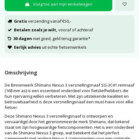
Voeg toe aan mijn winkelwagen
Gratis
verzending vanaf €50,-
Betalen zoals je wilt,
vooraf of achteraf
30 dagen
niet goed, geld terug garantie*
Eerlijk advies
uit echte fietsenwinkels
Omschrijving
De Binnenwerk Shimano Nexus 3 versnellingsnaaf SG-3C41 remnaaf
(168 mm as) is een essentieel onderdeel voor fietsliefhebbers die
hun rijervaring willen verbeteren. Met zijn uitstekende kwaliteit en
betrouwbaarheid is deze versnellingsnaaf een must-have voor elke
fietser.
Deze Shimano Nexus 3 versnellingsnaaf is ontworpen en
vervaardigd door het gerenommeerde merk Shimano, dat bekend
staat om zijn hoogwaardige fietscomponenten. Het is een onderdeel
van de Shimano Nexus 3 groep, wat betekent dat het perfect
samenwerkt met andere Nexus 3 componenten voor een optimale