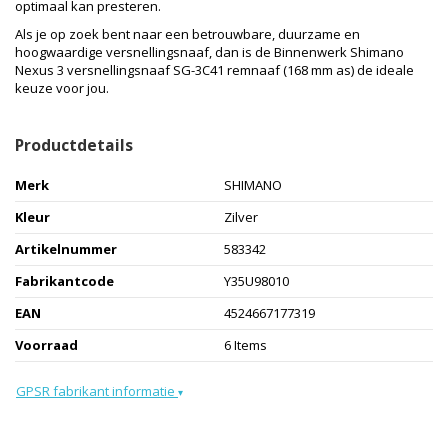
optimaal kan presteren.
Als je op zoek bent naar een betrouwbare, duurzame en
hoogwaardige versnellingsnaaf, dan is de Binnenwerk Shimano
Nexus 3 versnellingsnaaf SG-3C41 remnaaf (168 mm as) de ideale
keuze voor jou.
Productdetails
Merk
SHIMANO
Kleur
Zilver
Artikelnummer
583342
Fabrikantcode
Y35U98010
EAN
4524667177319
Voorraad
6 Items
GPSR fabrikant informatie
▾