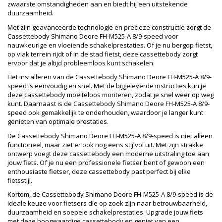
zwaarste omstandigheden aan en biedt hij een uitstekende
duurzaamheid.
Met zijn geavanceerde technologie en precieze constructie zorgt de
Cassettebody Shimano Deore FH-M525-A 8/9-speed voor
nauwkeurige en vloeiende schakelprestaties. Of je nu bergop fietst,
op vlak terrein rijdt of in de stad fietst, deze cassettebody zorgt
ervoor dat je altijd probleemloos kunt schakelen.
Het installeren van de Cassettebody Shimano Deore FH-M525-A 8/9-
speed is eenvoudig en snel. Met de bijgeleverde instructies kun je
deze cassettebody moeiteloos monteren, zodat je snel weer op weg
kunt. Daarnaast is de Cassettebody Shimano Deore FH-M525-A 8/9-
speed ook gemakkelijk te onderhouden, waardoor je langer kunt
genieten van optimale prestaties.
De Cassettebody Shimano Deore FH-M525-A 8/9-speed is niet alleen
functioneel, maar ziet er ook nog eens stijlvol uit. Met zijn strakke
ontwerp voegt deze cassettebody een moderne uitstraling toe aan
jouw fiets. Of je nu een professionele fietser bent of gewoon een
enthousiaste fietser, deze cassettebody past perfect bij elke
fietsstijl.
Kortom, de Cassettebody Shimano Deore FH-M525-A 8/9-speed is de
ideale keuze voor fietsers die op zoek zijn naar betrouwbaarheid,
duurzaamheid en soepele schakelprestaties. Upgrade jouw fiets
met deze hoogwaardige cassettebody en geniet van een