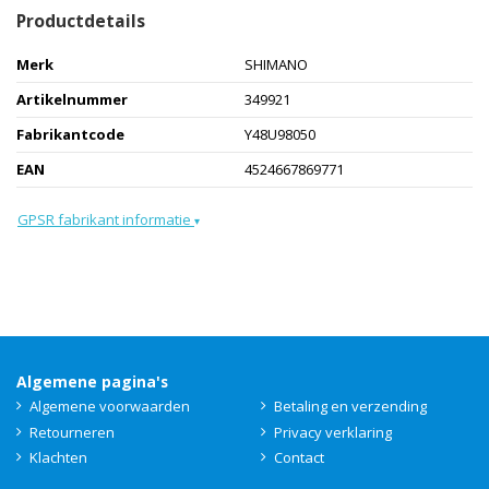
Productdetails
Merk
SHIMANO
Artikelnummer
349921
Fabrikantcode
Y48U98050
EAN
4524667869771
GPSR fabrikant informatie
▾
Algemene pagina's
Algemene voorwaarden
Betaling en verzending
Retourneren
Privacy verklaring
Klachten
Contact