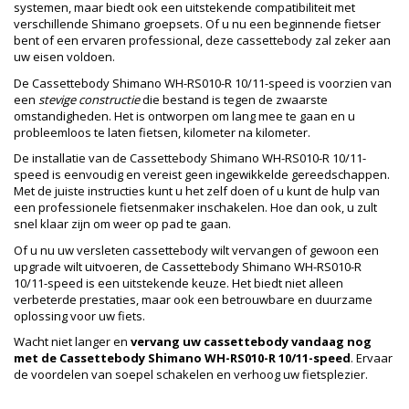
systemen, maar biedt ook een uitstekende compatibiliteit met
verschillende Shimano groepsets. Of u nu een beginnende fietser
bent of een ervaren professional, deze cassettebody zal zeker aan
uw eisen voldoen.
De Cassettebody Shimano WH-RS010-R 10/11-speed is voorzien van
een
stevige constructie
die bestand is tegen de zwaarste
omstandigheden. Het is ontworpen om lang mee te gaan en u
probleemloos te laten fietsen, kilometer na kilometer.
De installatie van de Cassettebody Shimano WH-RS010-R 10/11-
speed is eenvoudig en vereist geen ingewikkelde gereedschappen.
Met de juiste instructies kunt u het zelf doen of u kunt de hulp van
een professionele fietsenmaker inschakelen. Hoe dan ook, u zult
snel klaar zijn om weer op pad te gaan.
Of u nu uw versleten cassettebody wilt vervangen of gewoon een
upgrade wilt uitvoeren, de Cassettebody Shimano WH-RS010-R
10/11-speed is een uitstekende keuze. Het biedt niet alleen
verbeterde prestaties, maar ook een betrouwbare en duurzame
oplossing voor uw fiets.
Wacht niet langer en
vervang uw cassettebody vandaag nog
met de Cassettebody Shimano WH-RS010-R 10/11-speed
. Ervaar
de voordelen van soepel schakelen en verhoog uw fietsplezier.