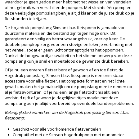
waardoor je geen gedoe meer hebt met het wisselen van ventielen
of het gebruik van verschillende pompen. Met slechts één pomp en
deze veelzijdige pompslang ben je altijd klaar om de juiste druk op je
fietsbanden te krijgen.
De Hogedruk pompslang Simson t.b.v. fietspomp is gemaakt van
duurzame materialen die bestand zijn tegen hoge druk. Dit
garandeert een veilig en betrouwbaar gebruik, keer op keer. De
dubbele pompkop zorgt voor een stevige en lekvrije verbinding met
het ventiel, zodat er geen lucht ontsnapt tijdens het oppompen.
Dankzij de hoogwaardige kwaliteit en het slimme ontwerp van deze
pompslang kun je snel en moeiteloos de gewenste druk bereiken.
Of je nu een ervaren fietser bent of gewoon af en toe fietst, de
Hogedruk pompslang Simson t.b.v. fietspomp is een onmisbaar
accessoire voor elke fietser. Het compacte formaat en het lichte
gewicht maken het gemakkelijk om de pompslang mee te nemen op
al je fietsavonturen. Of je nu een lange fietstocht maakt, een
wedstrijd rijdt of gewoon je dagelijkse ritjes maakt, met deze
pompslang ben je altijd voorbereid op eventuele bandenproblemen.
Belangrijkste kenmerken van de Hogedruk pompslang Simson t.b.v.
fietspomp:
Geschikt voor alle voorkomende fietsventielen
Compatibel met de Simson hogedrukpomp met manometer