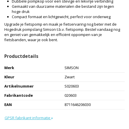
Dubbele pompkop voor een stevige en lekvrije verbinding
Gemaakt van duurzame materialen die bestand zijn tegen
hoge druk
Compact formaat en lichtgewicht, perfect voor onderweg
Upgrade je fietspomp en maak je fietservaring nog beter met de
Hogedruk pompslang Simson t.b.v. fietspomp. Bestel vandaag nog
en geniet van gemakkelijk en efficiënt oppompen van je
fietsbanden, waar je ook bent.
Productdetails
Merk
SIMSON
Kleur
Zwart
Artikelnummer
S020603
Fabrikantcode
020603
EAN
8711646206030
GPSR fabrikant informatie
▾