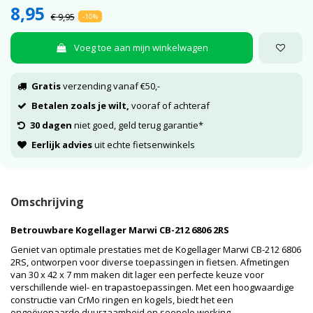
8,95
€ 9,95
-10%
Voeg toe aan mijn winkelwagen
Gratis
verzending vanaf €50,-
Betalen zoals je wilt,
vooraf of achteraf
30 dagen
niet goed, geld terug garantie*
Eerlijk advies
uit echte fietsenwinkels
Omschrijving
Betrouwbare Kogellager Marwi CB-212 6806 2RS
Geniet van optimale prestaties met de Kogellager Marwi CB-212 6806
2RS, ontworpen voor diverse toepassingen in fietsen. Afmetingen
van 30 x 42 x 7 mm maken dit lager een perfecte keuze voor
verschillende wiel- en trapastoepassingen. Met een hoogwaardige
constructie van CrMo ringen en kogels, biedt het een
ongeëvenaarde duurzaamheid en soepele werking.