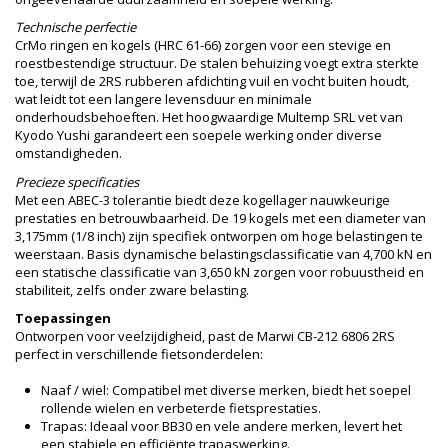
Technische perfectie
CrMo ringen en kogels (HRC 61-66) zorgen voor een stevige en
roestbestendige structuur. De stalen behuizing voegt extra sterkte
toe, terwijl de 2RS rubberen afdichting vuil en vocht buiten houdt,
wat leidt tot een langere levensduur en minimale
onderhoudsbehoeften. Het hoogwaardige Multemp SRL vet van
Kyodo Yushi garandeert een soepele werking onder diverse
omstandigheden.
Precieze specificaties
Met een ABEC-3 tolerantie biedt deze kogellager nauwkeurige
prestaties en betrouwbaarheid. De 19 kogels met een diameter van
3,175mm (1/8 inch) zijn specifiek ontworpen om hoge belastingen te
weerstaan. Basis dynamische belastingsclassificatie van 4,700 kN en
een statische classificatie van 3,650 kN zorgen voor robuustheid en
stabiliteit, zelfs onder zware belasting.
Toepassingen
Ontworpen voor veelzijdigheid, past de Marwi CB-212 6806 2RS
perfect in verschillende fietsonderdelen:
Naaf / wiel: Compatibel met diverse merken, biedt het soepel
rollende wielen en verbeterde fietsprestaties.
Trapas: Ideaal voor BB30 en vele andere merken, levert het
een stabiele en efficiënte trapaswerking.