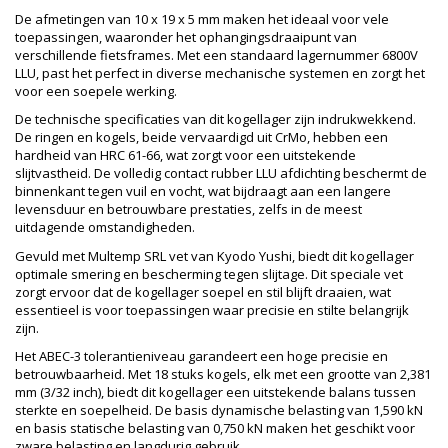
De afmetingen van 10 x 19 x 5 mm maken het ideaal voor vele
toepassingen, waaronder het ophangingsdraaipunt van
verschillende fietsframes. Met een standaard lagernummer 6800V
LLU, past het perfect in diverse mechanische systemen en zorgt het
voor een soepele werking.
De technische specificaties van dit kogellager zijn indrukwekkend.
De ringen en kogels, beide vervaardigd uit CrMo, hebben een
hardheid van HRC 61-66, wat zorgt voor een uitstekende
slijtvastheid. De volledig contact rubber LLU afdichting beschermt de
binnenkant tegen vuil en vocht, wat bijdraagt aan een langere
levensduur en betrouwbare prestaties, zelfs in de meest
uitdagende omstandigheden.
Gevuld met Multemp SRL vet van Kyodo Yushi, biedt dit kogellager
optimale smering en bescherming tegen slijtage. Dit speciale vet
zorgt ervoor dat de kogellager soepel en stil blijft draaien, wat
essentieel is voor toepassingen waar precisie en stilte belangrijk
zijn.
Het ABEC-3 tolerantieniveau garandeert een hoge precisie en
betrouwbaarheid. Met 18 stuks kogels, elk met een grootte van 2,381
mm (3/32 inch), biedt dit kogellager een uitstekende balans tussen
sterkte en soepelheid. De basis dynamische belasting van 1,590 kN
en basis statische belasting van 0,750 kN maken het geschikt voor
zware belasting en langdurig gebruik.