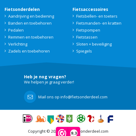
Fietsonderdelen
Fietsaccessoires
Aandrijving en bediening
Fietsbellen- en toeters
Banden en toebehoren
Fietsmanden- en kratten
Pedalen
Fietspompen
Remmen en toebehoren
Fietstassen
Verlichting
Sloten + beveiliging
Zadels en toebehoren
Spiegels
Heb je nog vragen?
We helpen je graag verder!
Mail ons op info@fietsonderdeel.com
Copyright © 2021 - 2026 Fietsonderdeel.com
9,3