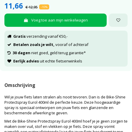
11,66
€ 12,95
-10%
Voeg toe aan mijn winkelwagen
Gratis
verzending vanaf €50,-
Betalen zoals je wilt,
vooraf of achteraf
30 dagen
niet goed, geld terug garantie*
Eerlijk advies
uit echte fietsenwinkels
Omschrijving
Wil je jouw fiets laten stralen als nooit tevoren. Dan is de Bike-Shine
Protectspray Eurol 400ml de perfecte keuze. Deze hoogwaardige
spray is speciaal ontworpen om jouw fiets een glanzende en
beschermende afwerking te geven.
Met de Bike-Shine Protectspray Eurol 400ml hoef je je geen zorgen te
maken over vuil, stof en vlekken op je fiets. Deze spray vormt
namelijk een waterafstotende laag die jouw fiets beschermt tegen