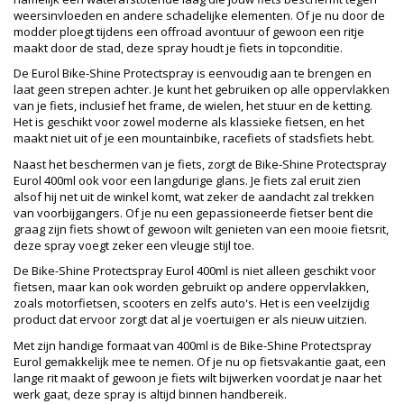
weersinvloeden en andere schadelijke elementen. Of je nu door de
modder ploegt tijdens een offroad avontuur of gewoon een ritje
maakt door de stad, deze spray houdt je fiets in topconditie.
De Eurol Bike-Shine Protectspray is eenvoudig aan te brengen en
laat geen strepen achter. Je kunt het gebruiken op alle oppervlakken
van je fiets, inclusief het frame, de wielen, het stuur en de ketting.
Het is geschikt voor zowel moderne als klassieke fietsen, en het
maakt niet uit of je een mountainbike, racefiets of stadsfiets hebt.
Naast het beschermen van je fiets, zorgt de Bike-Shine Protectspray
Eurol 400ml ook voor een langdurige glans. Je fiets zal eruit zien
alsof hij net uit de winkel komt, wat zeker de aandacht zal trekken
van voorbijgangers. Of je nu een gepassioneerde fietser bent die
graag zijn fiets showt of gewoon wilt genieten van een mooie fietsrit,
deze spray voegt zeker een vleugje stijl toe.
De Bike-Shine Protectspray Eurol 400ml is niet alleen geschikt voor
fietsen, maar kan ook worden gebruikt op andere oppervlakken,
zoals motorfietsen, scooters en zelfs auto's. Het is een veelzijdig
product dat ervoor zorgt dat al je voertuigen er als nieuw uitzien.
Met zijn handige formaat van 400ml is de Bike-Shine Protectspray
Eurol gemakkelijk mee te nemen. Of je nu op fietsvakantie gaat, een
lange rit maakt of gewoon je fiets wilt bijwerken voordat je naar het
werk gaat, deze spray is altijd binnen handbereik.