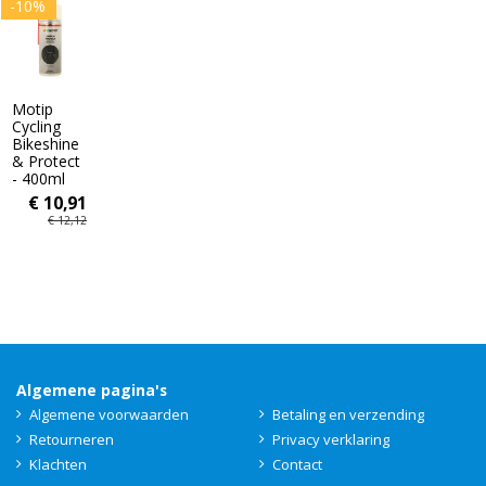
-10%
Motip
Cycling
Bikeshine
& Protect
- 400ml
€ 10,91
€ 12,12
Algemene pagina's
Algemene voorwaarden
Betaling en verzending
Retourneren
Privacy verklaring
Klachten
Contact