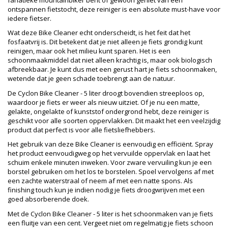
fanatieke mountainbiker bent of gewoon geniet van een
ontspannen fietstocht, deze reiniger is een absolute must-have voor
iedere fietser.
Wat deze Bike Cleaner echt onderscheidt, is het feit dat het
fosfaatvrij is. Dit betekent dat je niet alleen je fiets grondig kunt
reinigen, maar ook het milieu kunt sparen. Het is een
schoonmaakmiddel dat niet alleen krachtig is, maar ook biologisch
afbreekbaar. Je kunt dus met een gerust hart je fiets schoonmaken,
wetende dat je geen schade toebrengt aan de natuur.
De Cyclon Bike Cleaner - 5 liter droogt bovendien streeploos op,
waardoor je fiets er weer als nieuw uitziet. Of je nu een matte,
gelakte, ongelakte of kunststof ondergrond hebt, deze reiniger is
geschikt voor alle soorten oppervlakken. Dit maakt het een veelzijdig
product dat perfect is voor alle fietsliefhebbers.
Het gebruik van deze Bike Cleaner is eenvoudig en efficiënt. Spray
het product eenvoudigweg op het vervuilde oppervlak en laat het
schuim enkele minuten inweken. Voor zware vervuiling kun je een
borstel gebruiken om het los te borstelen. Spoel vervolgens af met
een zachte waterstraal of neem af met een natte spons. Als
finishing touch kun je indien nodig je fiets droogwrijven met een
goed absorberende doek.
Met de Cyclon Bike Cleaner - 5 liter is het schoonmaken van je fiets
een fluitje van een cent. Vergeet niet om regelmatig je fiets schoon