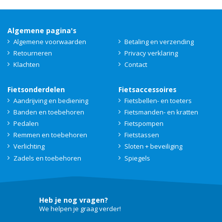
Algemene pagina's
Algemene voorwaarden
Betaling en verzending
Retourneren
Privacy verklaring
Klachten
Contact
Fietsonderdelen
Fietsaccessoires
Aandrijving en bediening
Fietsbellen- en toeters
Banden en toebehoren
Fietsmanden- en kratten
Pedalen
Fietspompen
Remmen en toebehoren
Fietstassen
Verlichting
Sloten + beveiliging
Zadels en toebehoren
Spiegels
Heb je nog vragen?
We helpen je graag verder!