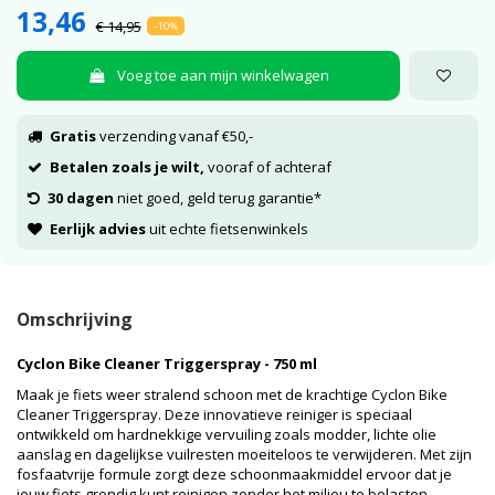
13,46
€ 14,95
-10%
Voeg toe aan mijn winkelwagen
Gratis
verzending vanaf €50,-
Betalen zoals je wilt,
vooraf of achteraf
30 dagen
niet goed, geld terug garantie*
Eerlijk advies
uit echte fietsenwinkels
Omschrijving
Cyclon Bike Cleaner Triggerspray - 750 ml
Maak je fiets weer stralend schoon met de krachtige Cyclon Bike
Cleaner Triggerspray. Deze innovatieve reiniger is speciaal
ontwikkeld om hardnekkige vervuiling zoals modder, lichte olie
aanslag en dagelijkse vuilresten moeiteloos te verwijderen. Met zijn
fosfaatvrije formule zorgt deze schoonmaakmiddel ervoor dat je
jouw fiets grondig kunt reinigen zonder het milieu te belasten.