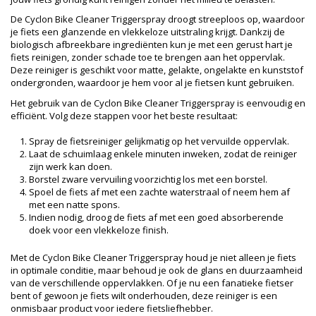
De Cyclon Bike Cleaner Triggerspray droogt streeploos op, waardoor
je fiets een glanzende en vlekkeloze uitstraling krijgt. Dankzij de
biologisch afbreekbare ingrediënten kun je met een gerust hart je
fiets reinigen, zonder schade toe te brengen aan het oppervlak.
Deze reiniger is geschikt voor matte, gelakte, ongelakte en kunststof
ondergronden, waardoor je hem voor al je fietsen kunt gebruiken.
Het gebruik van de Cyclon Bike Cleaner Triggerspray is eenvoudig en
efficiënt. Volg deze stappen voor het beste resultaat:
Spray de fietsreiniger gelijkmatig op het vervuilde oppervlak.
Laat de schuimlaag enkele minuten inweken, zodat de reiniger
zijn werk kan doen.
Borstel zware vervuiling voorzichtig los met een borstel.
Spoel de fiets af met een zachte waterstraal of neem hem af
met een natte spons.
Indien nodig, droog de fiets af met een goed absorberende
doek voor een vlekkeloze finish.
Met de Cyclon Bike Cleaner Triggerspray houd je niet alleen je fiets
in optimale conditie, maar behoud je ook de glans en duurzaamheid
van de verschillende oppervlakken. Of je nu een fanatieke fietser
bent of gewoon je fiets wilt onderhouden, deze reiniger is een
onmisbaar product voor iedere fietsliefhebber.