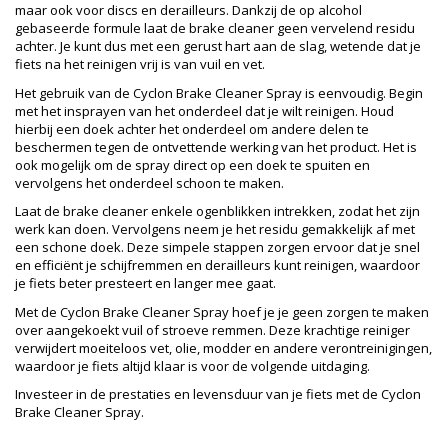
maar ook voor discs en derailleurs. Dankzij de op alcohol
gebaseerde formule laat de brake cleaner geen vervelend residu
achter. Je kunt dus met een gerust hart aan de slag, wetende dat je
fiets na het reinigen vrij is van vuil en vet.
Het gebruik van de Cyclon Brake Cleaner Spray is eenvoudig. Begin
met het insprayen van het onderdeel dat je wilt reinigen. Houd
hierbij een doek achter het onderdeel om andere delen te
beschermen tegen de ontvettende werking van het product. Het is
ook mogelijk om de spray direct op een doek te spuiten en
vervolgens het onderdeel schoon te maken.
Laat de brake cleaner enkele ogenblikken intrekken, zodat het zijn
werk kan doen. Vervolgens neem je het residu gemakkelijk af met
een schone doek. Deze simpele stappen zorgen ervoor dat je snel
en efficiënt je schijfremmen en derailleurs kunt reinigen, waardoor
je fiets beter presteert en langer mee gaat.
Met de Cyclon Brake Cleaner Spray hoef je je geen zorgen te maken
over aangekoekt vuil of stroeve remmen. Deze krachtige reiniger
verwijdert moeiteloos vet, olie, modder en andere verontreinigingen,
waardoor je fiets altijd klaar is voor de volgende uitdaging.
Investeer in de prestaties en levensduur van je fiets met de Cyclon
Brake Cleaner Spray.