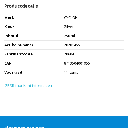
Productdetails
Merk
CYCLON
Kleur
Zilver
Inhoud
250 ml
Artikelnummer
28201455
Fabrikantcode
20604
EAN
8713504001955
Voorraad
11 Items
GPSR fabrikant informatie
▾
Algemene pagina's