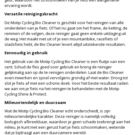
geur, waardoor het schoonmaken van je fiets een aangename
ervaring wordt.
Versatile reinigingskracht
De Motip Cycling Bio Cleaner is geschikt voor het reinigen van alle
onderdelen van je fiets. Of het nu gaat om het frame, de ketting, de
remmen of de velgen, deze reiniger gaat geen enkele uitdaging uit
de weg. Het maakt niet uit of je een mountainbike, racefiets of
stadsfiets hebt, de Bio Cleaner levert altijd uitstekende resultaten.
Eenvoudig in gebruik
Het gebruik van de Motip Cycling Bio Cleaner is een fluitje van een
cent. Schud de fles goed voor gebruik en breng de reiniger
gelijkmatig aan op de te reinigen onderdelen. Laat de Bio Cleaner
even inwerken en spoel vervolgens grondig af met water. Droog tot
slot je fiets af met een schone doek. Voor het beste resultaat raden
we aan om je fiets na het reinigen te behandelen met de Motip
Cycling Shine & Protect.
Milieuvriendelijk en duurzaam
Wat de Motip Cycling Bio Cleaner echt onderscheidt, is zijn
milieuvriendelijke karakter. Deze reiniger is namelijk volledig
biologisch afbreekbaar, waardoor je geen schade toebrengt aan het
milieu. Je kunt met een gerust hart je fiets schoonmaken, wetende
dat je bijdraagt aan een duurzamere wereld.