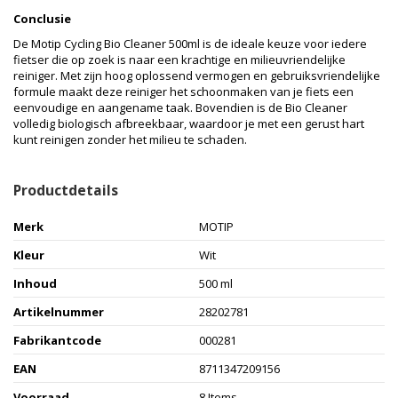
Conclusie
De Motip Cycling Bio Cleaner 500ml is de ideale keuze voor iedere
fietser die op zoek is naar een krachtige en milieuvriendelijke
reiniger. Met zijn hoog oplossend vermogen en gebruiksvriendelijke
formule maakt deze reiniger het schoonmaken van je fiets een
eenvoudige en aangename taak. Bovendien is de Bio Cleaner
volledig biologisch afbreekbaar, waardoor je met een gerust hart
kunt reinigen zonder het milieu te schaden.
Productdetails
Merk
MOTIP
Kleur
Wit
Inhoud
500 ml
Artikelnummer
28202781
Fabrikantcode
000281
EAN
8711347209156
Voorraad
8 Items