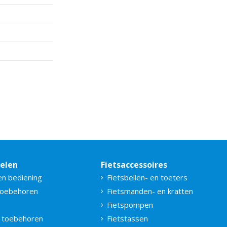
0
delen
Fietsaccessoires
en bediening
Fietsbellen- en toeters
toebehoren
Fietsmanden- en kratten
Fietspompen
 toebehoren
Fietstassen