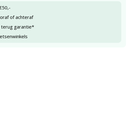
€50,-
raf of achteraf
 terug garantie*
ietsenwinkels