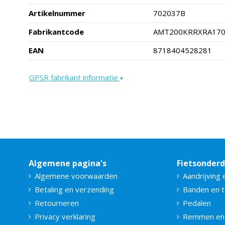
Artikelnummer
702037B
Fabrikantcode
AMT200KRRXRA17
EAN
8718404528281
GPSR fabrikant informatie
▾
Algemene pagina's
Fietsonder
Algemene voorwaarden
Aandrijving 
Betaling en verzending
Banden en 
Retourneren
Pedalen
Privacy verklaring
Remmen en