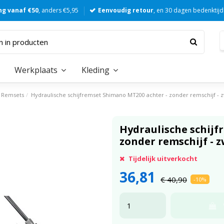
ng vanaf €50
, anders €5,95
Eenvoudig retour
, en 30 dagen bedenktijd
Werkplaats
Kleding
Remsets
Hydraulische schijfremset Shimano MT200 achter - zonder remschijf - z
Hydraulische schijf
zonder remschijf - 
Tijdelijk uitverkocht
36,81
€ 40,90
-10%