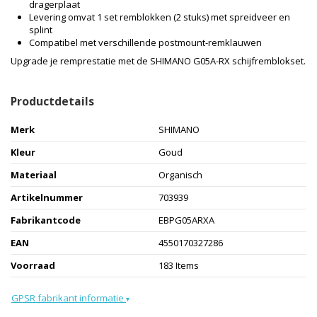
dragerplaat
Levering omvat 1 set remblokken (2 stuks) met spreidveer en
splint
Compatibel met verschillende postmount-remklauwen
Upgrade je remprestatie met de SHIMANO G05A-RX schijfremblokset.
Productdetails
Merk
SHIMANO
Kleur
Goud
Materiaal
Organisch
Artikelnummer
703939
Fabrikantcode
EBPG05ARXA
EAN
4550170327286
Voorraad
183 Items
GPSR fabrikant informatie
▾