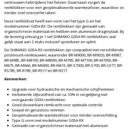
vertrouwen hebt tijdens het fietsen. Daarnaast zorgen de
remblokken voor een geoptimaliseerde warmteafvoer, waardoor ze
minder snel oververhit raken.
Deze remblokset heeft een vorm van het type G en het
modelnummer G05A-RX. De remblokken zijn gemaakt van
organisch/resin materiaal en hebben een aluminium dragerplaat. Bij
de levering ontvang je 1 set SHIMANO G05A-RX remblokken, wat
gelijk staat aan 2 stuks inclusief spreidveer en splint.
De SHIMANO G05A-RX remblokken zijn compatibel met verschillende
postmount-remklauwen, waaronder BR-M9000, BR-M9020, BR-M987,
BR-M985, BR-M8100, BR-M8000, BR-M785, BR-M7100, BR-M7000, BR-
M675, BR-M666, BR-M6000, BR-M615, BR-S7000, BR-S700, BR-CX77, BR-
RS785, BR-R785, BR-R517 en BR-R317.
Kenmerken:
Upgrade voor hydraulische en mechanische schijfremmen
Verbeterde slijtvastheid van ca. 50% in vergelijking met
voorgaande G03A remblokken
Goed doseerbare remkracht voor optimale controle
Soepel en geruisloos remmen
Geoptimaliseerde warmteafvoer voor minder oververhitting
Type G vorm met modelnummer G05A-RX
Gemaakt van organisch/resin materiaal met aluminium