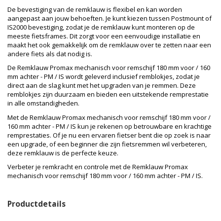
De bevestiging van de remklauw is flexibel en kan worden
aangepast aan jouw behoeften. Je kunt kiezen tussen Postmount of
IS2000 bevestiging, zodat je de remklauw kunt monteren op de
meeste fietsframes. Dit zorgt voor een eenvoudige installatie en
maakt het ook gemakkelijk om de remklauw over te zetten naar een
andere fiets als dat nodig is.
De Remklauw Promax mechanisch voor remschijf 180 mm voor / 160
mm achter - PM / IS wordt geleverd inclusief remblokjes, zodat je
direct aan de slag kunt met het upgraden van je remmen. Deze
remblokjes zijn duurzaam en bieden een uitstekende remprestatie
in alle omstandigheden.
Met de Remklauw Promax mechanisch voor remschijf 180 mm voor /
160 mm achter - PM / IS kun je rekenen op betrouwbare en krachtige
remprestaties. Of je nu een ervaren fietser bent die op zoek is naar
een upgrade, of een beginner die zijn fietsremmen wil verbeteren,
deze remklauw is de perfecte keuze.
Verbeter je remkracht en controle met de Remklauw Promax
mechanisch voor remschijf 180 mm voor / 160 mm achter - PM / IS.
Productdetails