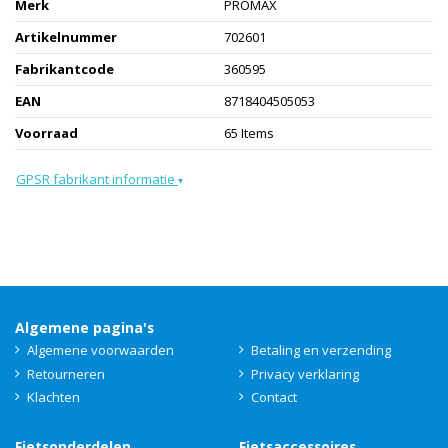
Merk
PROMAX
Artikelnummer
702601
Fabrikantcode
360595
EAN
8718404505053
Voorraad
65 Items
GPSR fabrikant informatie
▾
Algemene pagina's
Algemene voorwaarden
Betaling en verzending
Retourneren
Privacy verklaring
Klachten
Contact
Fietsonderdelen
Fietsaccessoires