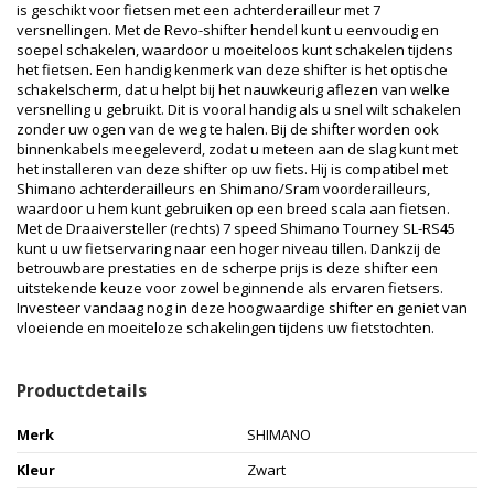
is geschikt voor fietsen met een achterderailleur met 7
versnellingen. Met de Revo-shifter hendel kunt u eenvoudig en
soepel schakelen, waardoor u moeiteloos kunt schakelen tijdens
het fietsen. Een handig kenmerk van deze shifter is het optische
schakelscherm, dat u helpt bij het nauwkeurig aflezen van welke
versnelling u gebruikt. Dit is vooral handig als u snel wilt schakelen
zonder uw ogen van de weg te halen. Bij de shifter worden ook
binnenkabels meegeleverd, zodat u meteen aan de slag kunt met
het installeren van deze shifter op uw fiets. Hij is compatibel met
Shimano achterderailleurs en Shimano/Sram voorderailleurs,
waardoor u hem kunt gebruiken op een breed scala aan fietsen.
Met de Draaiversteller (rechts) 7 speed Shimano Tourney SL-RS45
kunt u uw fietservaring naar een hoger niveau tillen. Dankzij de
betrouwbare prestaties en de scherpe prijs is deze shifter een
uitstekende keuze voor zowel beginnende als ervaren fietsers.
Investeer vandaag nog in deze hoogwaardige shifter en geniet van
vloeiende en moeiteloze schakelingen tijdens uw fietstochten.
Productdetails
Merk
SHIMANO
Kleur
Zwart