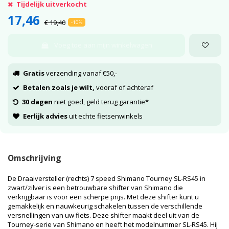
Tijdelijk uitverkocht
17,46
€ 19,40
-10%
Voeg toe aan mijn winkelwagen
Gratis
verzending vanaf €50,-
Betalen zoals je wilt,
vooraf of achteraf
30 dagen
niet goed, geld terug garantie*
Eerlijk advies
uit echte fietsenwinkels
Omschrijving
De Draaiversteller (rechts) 7 speed Shimano Tourney SL-RS45 in
zwart/zilver is een betrouwbare shifter van Shimano die
verkrijgbaar is voor een scherpe prijs. Met deze shifter kunt u
gemakkelijk en nauwkeurig schakelen tussen de verschillende
versnellingen van uw fiets. Deze shifter maakt deel uit van de
Tourney-serie van Shimano en heeft het modelnummer SL-RS45. Hij