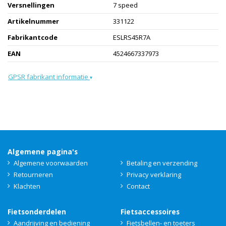
Versnellingen
7 speed
Artikelnummer
331122
Fabrikantcode
ESLRS45R7A
EAN
4524667337973
GPSR fabrikant informatie
▾
Algemene pagina's
Algemene voorwaarden
Betaling en verzending
Retourneren
Privacy verklaring
Klachten
Contact
Fietsonderdelen
Fietsaccessoires
Aandrijving en bediening
Fietsbellen- en toeters