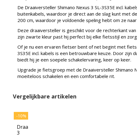
De Draaiversteller Shimano Nexus 3 SL-3S35E incl. kabe
buitenkabels, waardoor je direct aan de slag kunt met 
200 cm, waardoor je voldoende speling hebt om ze naar
Deze draaiversteller is geschikt voor de rechterkant van
zijn zwarte kleur past hij perfect bij elke fietsstijl en zor
Of je nu een ervaren fietser bent of net begint met fiet
3S35E incl. kabels is een betrouwbare keuze. Door zijn d
biedt hij je een soepele schakelervaring, keer op keer.
Upgrade je fietsgroep met de Draaiversteller Shimano Ne
moeiteloos schakelen en een comfortabele rit.
Vergelijkbare artikelen
-10%
Draaiversteller
3