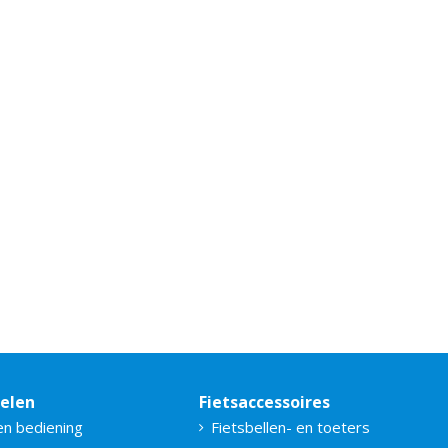
delen
Fietsaccessoires
en bediening
Fietsbellen- en toeters