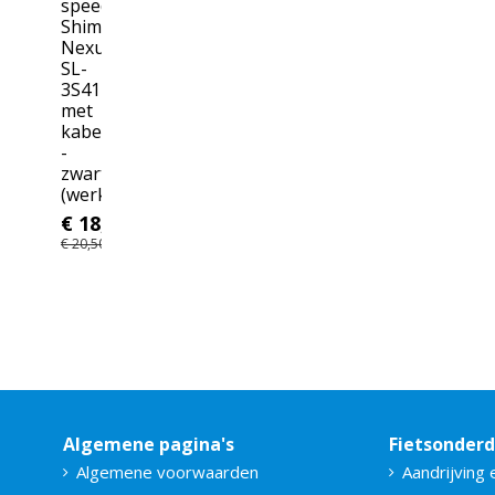
speed
Shimano
Nexus
SL-
3S41E
met
kabels
-
zwart
(werkplaatsverpakking)
€ 18,45
€ 20,50
Algemene pagina's
Fietsonder
Algemene voorwaarden
Aandrijving 