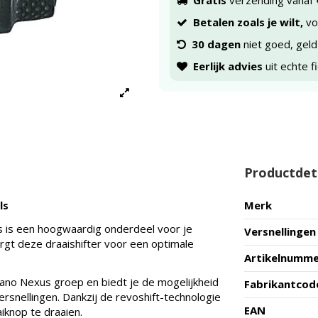
Gratis
verzending vanaf 
Betalen zoals je wilt,
voo
30 dagen
niet goed, geld
Eerlijk advies
uit echte f
Productdet
ls
Merk
ls is een hoogwaardig onderdeel voor je
Versnellingen
rgt deze draaishifter voor een optimale
Artikelnumm
mano Nexus groep en biedt je de mogelijkheid
Fabrikantcod
snellingen. Dankzij de revoshift-technologie
EAN
iknop te draaien.