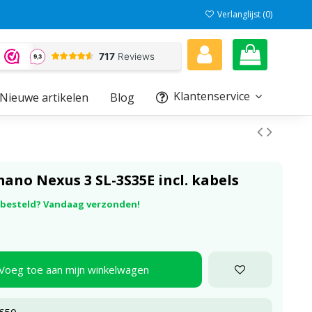
Verlanglijst (
0
)
Klantenservice
Nieuwe artikelen
Blog
ano Nexus 3 SL-3S35E incl. kabels
r besteld? Vandaag verzonden!
Voeg toe aan mijn winkelwagen