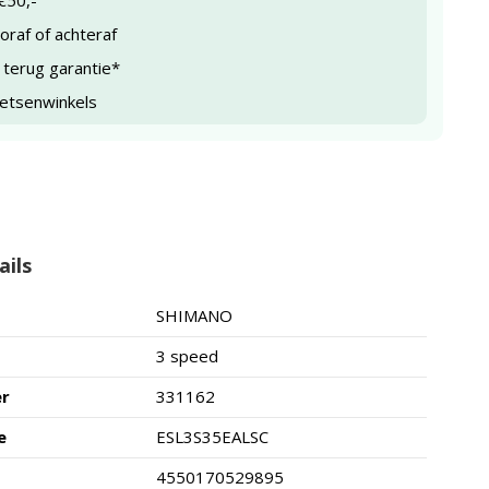
€50,-
raf of achteraf
 terug garantie*
ietsenwinkels
ails
SHIMANO
3 speed
er
331162
e
ESL3S35EALSC
4550170529895