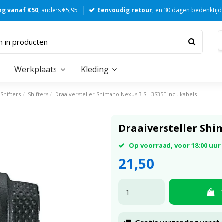
ng vanaf €50
, anders €5,95
Eenvoudig retour
, en 30 dagen bedenktijd
Werkplaats
Kleding
Shifters
Shifters
Draaiversteller Shimano Nexus 3 SL-3S35E incl. kabels
Draaiversteller Shim
Op voorraad, voor 18:00 uu
21,50