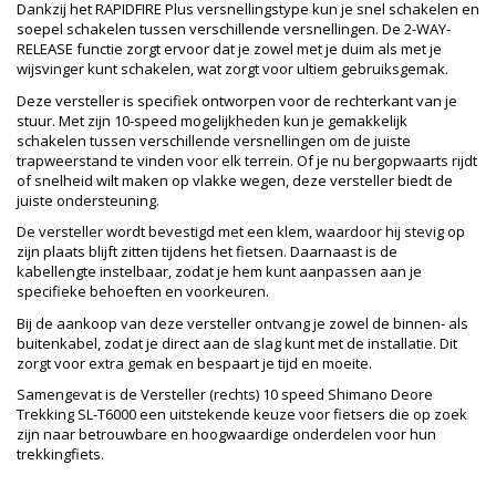
Dankzij het RAPIDFIRE Plus versnellingstype kun je snel schakelen en
soepel schakelen tussen verschillende versnellingen. De 2-WAY-
RELEASE functie zorgt ervoor dat je zowel met je duim als met je
wijsvinger kunt schakelen, wat zorgt voor ultiem gebruiksgemak.
Deze versteller is specifiek ontworpen voor de rechterkant van je
stuur. Met zijn 10-speed mogelijkheden kun je gemakkelijk
schakelen tussen verschillende versnellingen om de juiste
trapweerstand te vinden voor elk terrein. Of je nu bergopwaarts rijdt
of snelheid wilt maken op vlakke wegen, deze versteller biedt de
juiste ondersteuning.
De versteller wordt bevestigd met een klem, waardoor hij stevig op
zijn plaats blijft zitten tijdens het fietsen. Daarnaast is de
kabellengte instelbaar, zodat je hem kunt aanpassen aan je
specifieke behoeften en voorkeuren.
Bij de aankoop van deze versteller ontvang je zowel de binnen- als
buitenkabel, zodat je direct aan de slag kunt met de installatie. Dit
zorgt voor extra gemak en bespaart je tijd en moeite.
Samengevat is de Versteller (rechts) 10 speed Shimano Deore
Trekking SL-T6000 een uitstekende keuze voor fietsers die op zoek
zijn naar betrouwbare en hoogwaardige onderdelen voor hun
trekkingfiets.