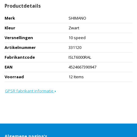
Productdetails
Merk
SHIMANO
Kleur
Zwart
Versnellingen
10 speed
Artikelnummer
331120
Fabrikantcode
ISLT6000RAL
EAN
4524667390947
Voorraad
12 Items
GPSR fabrikant informatie
▾
Algemene pagina's