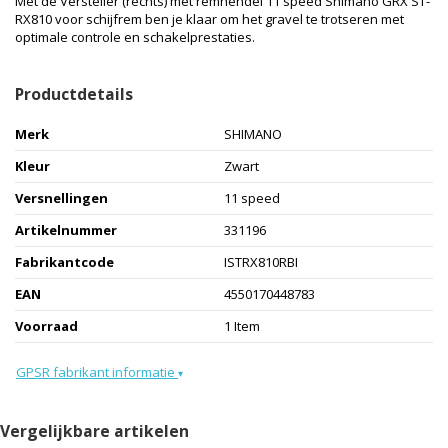
Met de Versteller (rechts) met remhendel 11 speed Shimano GRX ST-
RX810 voor schijfrem ben je klaar om het gravel te trotseren met
optimale controle en schakelprestaties.
Productdetails
Merk
SHIMANO
Kleur
Zwart
Versnellingen
11 speed
Artikelnummer
331196
Fabrikantcode
ISTRX810RBI
EAN
4550170448783
Voorraad
1 Item
GPSR fabrikant informatie
▾
Vergelijkbare artikelen