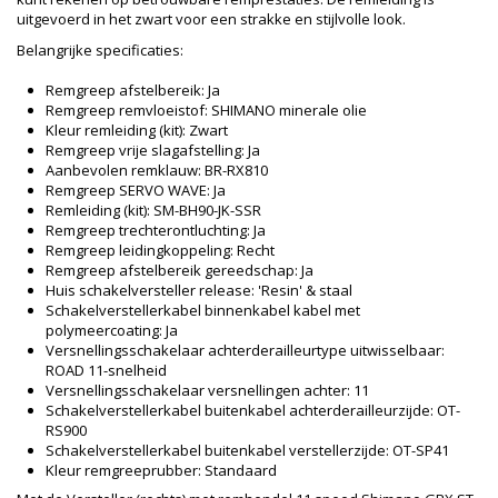
uitgevoerd in het zwart voor een strakke en stijlvolle look.
Belangrijke specificaties:
Remgreep afstelbereik: Ja
Remgreep remvloeistof: SHIMANO minerale olie
Kleur remleiding (kit): Zwart
Remgreep vrije slagafstelling: Ja
Aanbevolen remklauw: BR-RX810
Remgreep SERVO WAVE: Ja
Remleiding (kit): SM-BH90-JK-SSR
Remgreep trechterontluchting: Ja
Remgreep leidingkoppeling: Recht
Remgreep afstelbereik gereedschap: Ja
Huis schakelversteller release: 'Resin' & staal
Schakelverstellerkabel binnenkabel kabel met
polymeercoating: Ja
Versnellingsschakelaar achterderailleurtype uitwisselbaar:
ROAD 11-snelheid
Versnellingsschakelaar versnellingen achter: 11
Schakelverstellerkabel buitenkabel achterderailleurzijde: OT-
RS900
Schakelverstellerkabel buitenkabel verstellerzijde: OT-SP41
Kleur remgreeprubber: Standaard