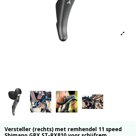
Versteller (rechts) met remhendel 11 speed
Shimano GRX ST-RX810 voor schijfrem