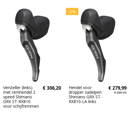
-2%
Versteller (links)
€ 306,20
Hendel voor
€ 279,99
met remhendel 2
dropper zadelpen
€ 285,70
speed Shimano
Shimano GRX ST-
GRX ST-RX810
RX810-LA links
voor schijfremmen