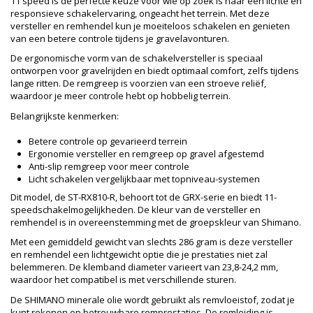
11 speed is de perfecte keuze voor wie op zoek is naar een lichte en
responsieve schakelervaring, ongeacht het terrein. Met deze
versteller en remhendel kun je moeiteloos schakelen en genieten
van een betere controle tijdens je gravelavonturen.
De ergonomische vorm van de schakelversteller is speciaal
ontworpen voor gravelrijden en biedt optimaal comfort, zelfs tijdens
lange ritten. De remgreep is voorzien van een stroeve reliëf,
waardoor je meer controle hebt op hobbelig terrein.
Belangrijkste kenmerken:
Betere controle op gevarieerd terrein
Ergonomie versteller en remgreep op gravel afgestemd
Anti-slip remgreep voor meer controle
Licht schakelen vergelijkbaar met topniveau-systemen
Dit model, de ST-RX810-R, behoort tot de GRX-serie en biedt 11-
speedschakelmogelijkheden. De kleur van de versteller en
remhendel is in overeenstemming met de groepskleur van Shimano.
Met een gemiddeld gewicht van slechts 286 gram is deze versteller
en remhendel een lichtgewicht optie die je prestaties niet zal
belemmeren. De klemband diameter varieert van 23,8-24,2 mm,
waardoor het compatibel is met verschillende sturen.
De SHIMANO minerale olie wordt gebruikt als remvloeistof, zodat je
kunt rekenen op betrouwbare remprestaties. De remleiding is