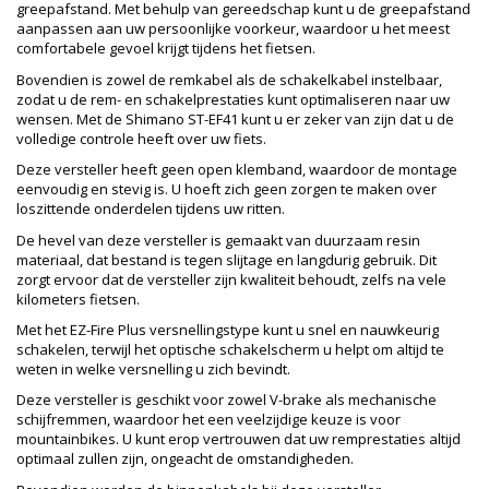
greepafstand. Met behulp van gereedschap kunt u de greepafstand
aanpassen aan uw persoonlijke voorkeur, waardoor u het meest
comfortabele gevoel krijgt tijdens het fietsen.
Bovendien is zowel de remkabel als de schakelkabel instelbaar,
zodat u de rem- en schakelprestaties kunt optimaliseren naar uw
wensen. Met de Shimano ST-EF41 kunt u er zeker van zijn dat u de
volledige controle heeft over uw fiets.
Deze versteller heeft geen open klemband, waardoor de montage
eenvoudig en stevig is. U hoeft zich geen zorgen te maken over
loszittende onderdelen tijdens uw ritten.
De hevel van deze versteller is gemaakt van duurzaam resin
materiaal, dat bestand is tegen slijtage en langdurig gebruik. Dit
zorgt ervoor dat de versteller zijn kwaliteit behoudt, zelfs na vele
kilometers fietsen.
Met het EZ-Fire Plus versnellingstype kunt u snel en nauwkeurig
schakelen, terwijl het optische schakelscherm u helpt om altijd te
weten in welke versnelling u zich bevindt.
Deze versteller is geschikt voor zowel V-brake als mechanische
schijfremmen, waardoor het een veelzijdige keuze is voor
mountainbikes. U kunt erop vertrouwen dat uw remprestaties altijd
optimaal zullen zijn, ongeacht de omstandigheden.