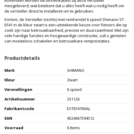
Bovendien worden de binnenkabels bij deze versteller
meegeleverd, wat betekent dat u alles heeft wat u nodig heeft om
de versteller direct te installeren en te gebruiken.
Kortom, de Versteller (rechts) met remhendel 6 speed Shimano ST-
EF41 in de kleur zwart is een uitstekende keuze voor fietsers die op
zoek zijn naar betrouwbaarheid, precisie en duurzaamheid. Met zijn
vele handige functies en hoogwaardige constructie, zult u genieten
van moeiteloos schakelen en betrouwbare remprestaties.
Productdetails
Merk
SHIMANO
Kleur
Zwart
Versnellingen
6 speed
Artikelnummer
331126
Fabrikantcode
ESTEF41R6AL
EAN
4524667594512
Voorraad
6 Items