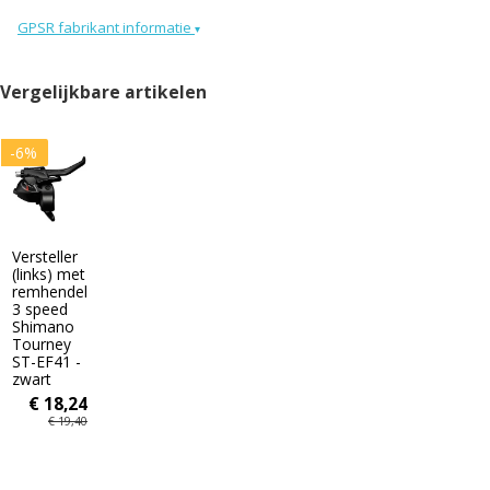
GPSR fabrikant informatie
▾
Vergelijkbare artikelen
-6%
Versteller
(links) met
remhendel
3 speed
Shimano
Tourney
ST-EF41 -
zwart
€ 18,24
€ 19,40