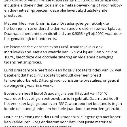
industriële doeleinden, zoals in de metaalbewerking, of voor hobby-
en doe-het-zelf-projecten, deze olie levert altijd uitstekende
prestaties.
Met een kleur van bruin, is Eurol Draadsnijolie gemakkelijk te
herkennen en te onderscheiden van andere oliën in uw werkplaats.
Daarnaast heeft het een dichtheid van 0.9053 kg/l bij 20°C, waardoor
het gemakkelijk te hanteren is.
De kinematische viscositeit van Eurol Draadsnijolie is ook
indrukwekkend. Met een waarde van 37.5 cSt bij 40°C en 5.7 cSt bij
100°C, biedt deze olie optimale smering en vloeiende beweging
tijdens het snijproces.
Eurol Draadsnijolie heeft ook een hoge viscositeitsindex van 87, wat
betekent dat het zijn viscositeit behoudt over een breed
temperatuurbereik. Dit zorgt voor consistente prestaties, ongeacht
de omgeving waarin u werkt.
Bovendien heeft Eurol Draadsnijolie een flitspunt van 164°C,
waardoor het veilig en betrouwbaar is in gebruik. Daarnaast heeft
het een zeer lage gietpunt van -33°C, waardoor het bestand is tegen
koude omstandigheden en het hele jaar door kan worden gebruikt.
Houd er rekening mee dat Eurol Draadsnijolie legeringen met koper
kan verkleuren. Zorg er daarom voor dat u het juiste materiaal
selecteert voordat u begint met snijden.