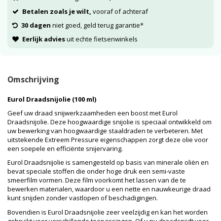
Betalen zoals je wilt,
vooraf of achteraf
30 dagen
niet goed, geld terug garantie*
Eerlijk advies
uit echte fietsenwinkels
Omschrijving
Eurol Draadsnijolie (100 ml)
Geef uw draad snijwerkzaamheden een boost met Eurol
Draadsnijolie. Deze hoogwaardige snijolie is speciaal ontwikkeld om
uw bewerking van hoogwaardige staaldraden te verbeteren. Met
uitstekende Extreem Pressure eigenschappen zorgt deze olie voor
een soepele en efficiënte snijervaring.
Eurol Draadsnijolie is samengesteld op basis van minerale oliën en
bevat speciale stoffen die onder hoge druk een semi-vaste
smeerfilm vormen. Deze film voorkomt het lassen van de te
bewerken materialen, waardoor u een nette en nauwkeurige draad
kunt snijden zonder vastlopen of beschadigingen.
Bovendien is Eurol Draadsnijolie zeer veelzijdig en kan het worden
gebruikt voor verschillende toepassingen. Of u nu draadsnijdt voor