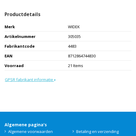
Productdetails
Merk
WIDEK
Artikelnummer
305035
Fabrikantcode
4483
EAN
8712864744830
Voorraad
21 Items
GPSR fabrikant informatie
▾
Algemene pagina's
Algemene voorwaarden
Betaling en verzending