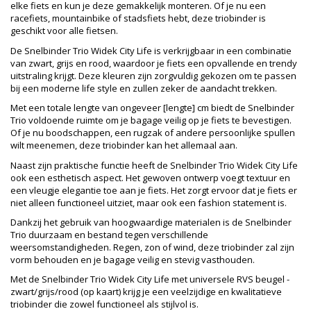
elke fiets en kun je deze gemakkelijk monteren. Of je nu een
racefiets, mountainbike of stadsfiets hebt, deze triobinder is
geschikt voor alle fietsen.
De Snelbinder Trio Widek City Life is verkrijgbaar in een combinatie
van zwart, grijs en rood, waardoor je fiets een opvallende en trendy
uitstraling krijgt. Deze kleuren zijn zorgvuldig gekozen om te passen
bij een moderne life style en zullen zeker de aandacht trekken.
Met een totale lengte van ongeveer [lengte] cm biedt de Snelbinder
Trio voldoende ruimte om je bagage veilig op je fiets te bevestigen.
Of je nu boodschappen, een rugzak of andere persoonlijke spullen
wilt meenemen, deze triobinder kan het allemaal aan.
Naast zijn praktische functie heeft de Snelbinder Trio Widek City Life
ook een esthetisch aspect. Het gewoven ontwerp voegt textuur en
een vleugje elegantie toe aan je fiets. Het zorgt ervoor dat je fiets er
niet alleen functioneel uitziet, maar ook een fashion statement is.
Dankzij het gebruik van hoogwaardige materialen is de Snelbinder
Trio duurzaam en bestand tegen verschillende
weersomstandigheden. Regen, zon of wind, deze triobinder zal zijn
vorm behouden en je bagage veilig en stevig vasthouden.
Met de Snelbinder Trio Widek City Life met universele RVS beugel -
zwart/grijs/rood (op kaart) krijg je een veelzijdige en kwalitatieve
triobinder die zowel functioneel als stijlvol is.