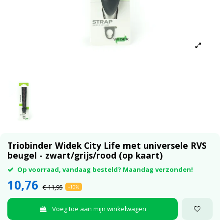
Triobinder Widek City Life met universele RVS
beugel - zwart/grijs/rood (op kaart)
Op voorraad, vandaag besteld? Maandag verzonden!
10,76
€ 11,95
-10%
Voeg toe aan mijn winkelwagen