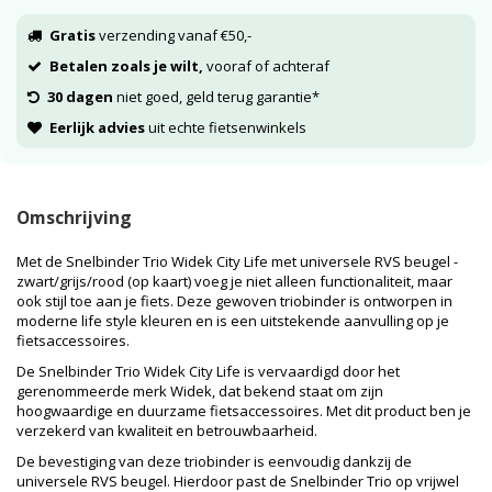
Gratis
verzending vanaf €50,-
Betalen zoals je wilt,
vooraf of achteraf
30 dagen
niet goed, geld terug garantie*
Eerlijk advies
uit echte fietsenwinkels
Omschrijving
Met de Snelbinder Trio Widek City Life met universele RVS beugel -
zwart/grijs/rood (op kaart) voeg je niet alleen functionaliteit, maar
ook stijl toe aan je fiets. Deze gewoven triobinder is ontworpen in
moderne life style kleuren en is een uitstekende aanvulling op je
fietsaccessoires.
De Snelbinder Trio Widek City Life is vervaardigd door het
gerenommeerde merk Widek, dat bekend staat om zijn
hoogwaardige en duurzame fietsaccessoires. Met dit product ben je
verzekerd van kwaliteit en betrouwbaarheid.
De bevestiging van deze triobinder is eenvoudig dankzij de
universele RVS beugel. Hierdoor past de Snelbinder Trio op vrijwel