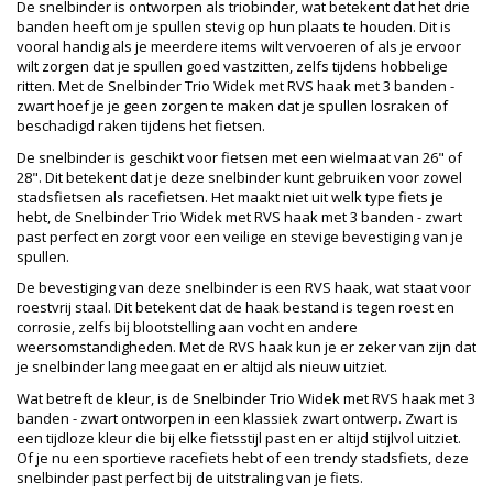
De snelbinder is ontworpen als triobinder, wat betekent dat het drie
banden heeft om je spullen stevig op hun plaats te houden. Dit is
vooral handig als je meerdere items wilt vervoeren of als je ervoor
wilt zorgen dat je spullen goed vastzitten, zelfs tijdens hobbelige
ritten. Met de Snelbinder Trio Widek met RVS haak met 3 banden -
zwart hoef je je geen zorgen te maken dat je spullen losraken of
beschadigd raken tijdens het fietsen.
De snelbinder is geschikt voor fietsen met een wielmaat van 26" of
28". Dit betekent dat je deze snelbinder kunt gebruiken voor zowel
stadsfietsen als racefietsen. Het maakt niet uit welk type fiets je
hebt, de Snelbinder Trio Widek met RVS haak met 3 banden - zwart
past perfect en zorgt voor een veilige en stevige bevestiging van je
spullen.
De bevestiging van deze snelbinder is een RVS haak, wat staat voor
roestvrij staal. Dit betekent dat de haak bestand is tegen roest en
corrosie, zelfs bij blootstelling aan vocht en andere
weersomstandigheden. Met de RVS haak kun je er zeker van zijn dat
je snelbinder lang meegaat en er altijd als nieuw uitziet.
Wat betreft de kleur, is de Snelbinder Trio Widek met RVS haak met 3
banden - zwart ontworpen in een klassiek zwart ontwerp. Zwart is
een tijdloze kleur die bij elke fietsstijl past en er altijd stijlvol uitziet.
Of je nu een sportieve racefiets hebt of een trendy stadsfiets, deze
snelbinder past perfect bij de uitstraling van je fiets.