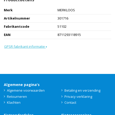
Merk
MERKLOOS
Artikelnummer
301716
Fabrikantcode
51102
EAN
8711293118915
GPSR fabrikant informatie
▾
Algemene pagina's
Algemene voorwaarden
Betaling en verzending
Retourneren
Privacy verklaring
Klachten
Contact