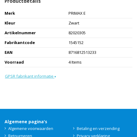
Productdetails
Merk
PRIMAX E
Kleur
Zwart
Artikelnummer
82020305
Fabrikantcode
1545152
EAN
8716812513233
Voorraad
4 Items
GPSR fabrikant informatie
▾
Algemene pagina's
Algemene voorwaarden
Betaling en verzending
Retourneren
Privacy verklaring