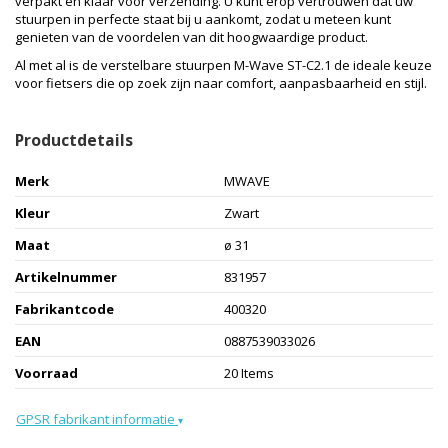
verpakt en klaar voor verzending. U kunt erop vertrouwen dat uw
stuurpen in perfecte staat bij u aankomt, zodat u meteen kunt
genieten van de voordelen van dit hoogwaardige product.
Al met al is de verstelbare stuurpen M-Wave ST-C2.1 de ideale keuze
voor fietsers die op zoek zijn naar comfort, aanpasbaarheid en stijl.
Productdetails
Merk
MWAVE
Kleur
Zwart
Maat
ø 31
Artikelnummer
831957
Fabrikantcode
400320
EAN
0887539033026
Voorraad
20 Items
GPSR fabrikant informatie
▾