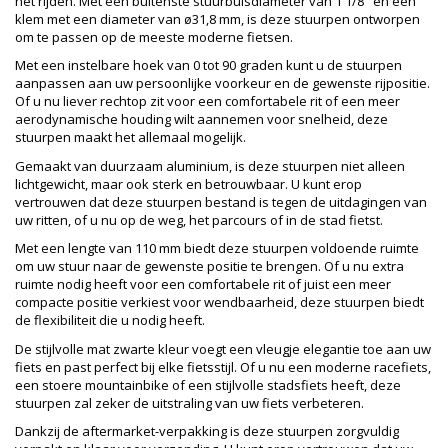
het rijden. Met een buitenste stuurbuisdiameter van 1 1/8" en een
klem met een diameter van ø31,8 mm, is deze stuurpen ontworpen
om te passen op de meeste moderne fietsen.
Met een instelbare hoek van 0 tot 90 graden kunt u de stuurpen
aanpassen aan uw persoonlijke voorkeur en de gewenste rijpositie.
Of u nu liever rechtop zit voor een comfortabele rit of een meer
aerodynamische houding wilt aannemen voor snelheid, deze
stuurpen maakt het allemaal mogelijk.
Gemaakt van duurzaam aluminium, is deze stuurpen niet alleen
lichtgewicht, maar ook sterk en betrouwbaar. U kunt erop
vertrouwen dat deze stuurpen bestand is tegen de uitdagingen van
uw ritten, of u nu op de weg, het parcours of in de stad fietst.
Met een lengte van 110 mm biedt deze stuurpen voldoende ruimte
om uw stuur naar de gewenste positie te brengen. Of u nu extra
ruimte nodig heeft voor een comfortabele rit of juist een meer
compacte positie verkiest voor wendbaarheid, deze stuurpen biedt
de flexibiliteit die u nodig heeft.
De stijlvolle mat zwarte kleur voegt een vleugje elegantie toe aan uw
fiets en past perfect bij elke fietsstijl. Of u nu een moderne racefiets,
een stoere mountainbike of een stijlvolle stadsfiets heeft, deze
stuurpen zal zeker de uitstraling van uw fiets verbeteren.
Dankzij de aftermarket-verpakking is deze stuurpen zorgvuldig