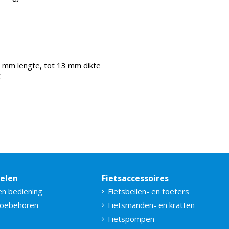
5 mm lengte, tot 13 mm dikte
C
delen
Fietsaccessoires
en bediening
Fietsbellen- en toeters
toebehoren
Fietsmanden- en kratten
Fietspompen