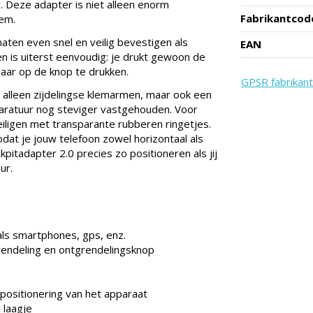
. Deze adapter is niet alleen enorm
Fabrikantcod
em.
aten even snel en veilig bevestigen als
EAN
 is uiterst eenvoudig: je drukt gewoon de
maar op de knop te drukken.
GPSR fabrikant
t alleen zijdelingse klemarmen, maar ook een
aratuur nog steviger vastgehouden. Voor
iligen met transparante rubberen ringetjes.
dat je jouw telefoon zowel horizontaal als
kpitadapter 2.0 precies zo positioneren als jij
ur.
ls smartphones, gps, enz.
endeling en ontgrendelingsknop
 positionering van het apparaat
laagje