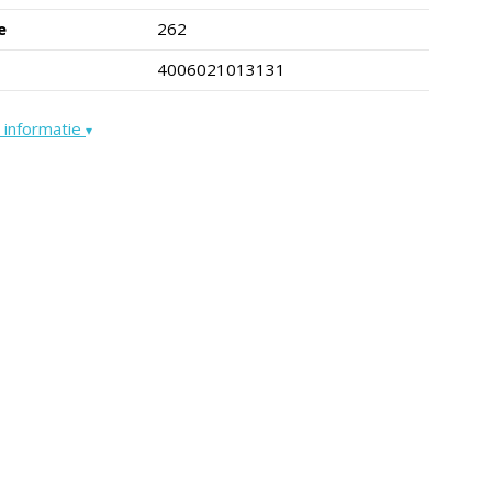
e
262
4006021013131
 informatie
▾