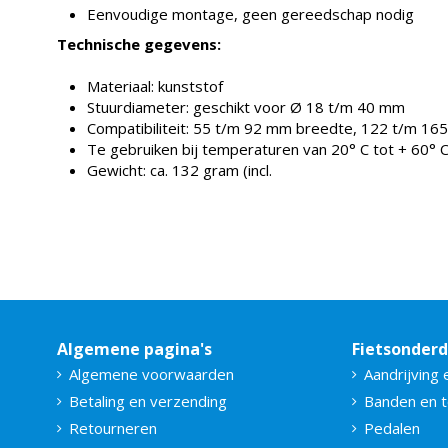
Eenvoudige montage, geen gereedschap nodig
Technische gegevens:
Materiaal: kunststof
Stuurdiameter: geschikt voor Ø 18 t/m 40 mm
Compatibiliteit: 55 t/m 92 mm breedte, 122 t/m 16
Te gebruiken bij temperaturen van 20° C tot + 60° 
Gewicht: ca. 132 gram (incl.
Algemene pagina's
Fietsonder
Algemene voorwaarden
Aandrijving 
Betaling en verzending
Banden en 
Retourneren
Pedalen