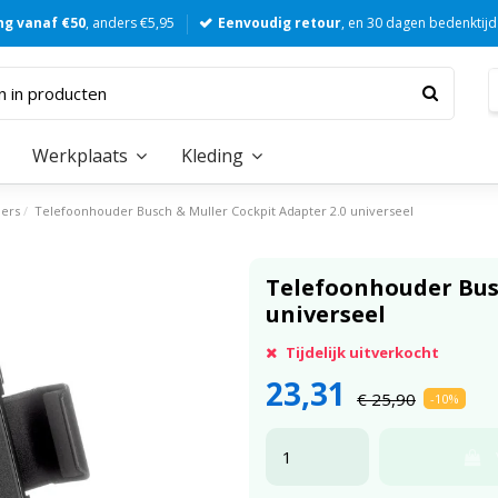
ng vanaf €50
, anders €5,95
Eenvoudig retour
, en 30 dagen bedenktijd
Werkplaats
Kleding
ers
Telefoonhouder Busch & Muller Cockpit Adapter 2.0 universeel
Telefoonhouder Busc
universeel
Tijdelijk uitverkocht
23,31
€ 25,90
-10%