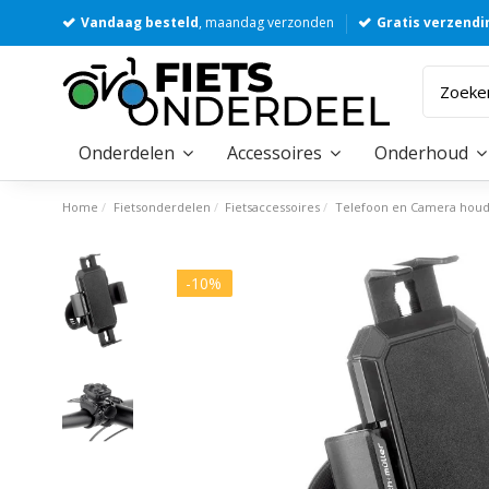
Vandaag besteld
, maandag verzonden
Gratis verzendi
Onderdelen
Accessoires
Onderhoud
Home
Fietsonderdelen
Fietsaccessoires
Telefoon en Camera houd
-10%