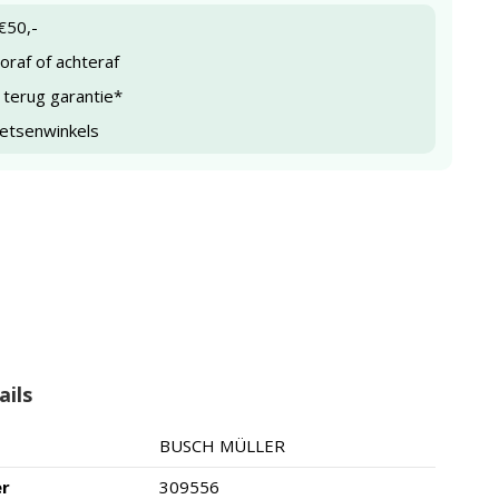
€50,-
raf of achteraf
 terug garantie*
ietsenwinkels
ails
BUSCH MÜLLER
er
309556