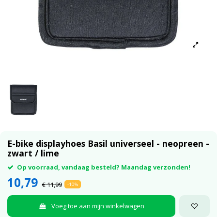
E-bike displayhoes Basil universeel - neopreen -
zwart / lime
Op voorraad, vandaag besteld? Maandag verzonden!
10,79
€ 11,99
-10%
Voeg toe aan mijn winkelwagen