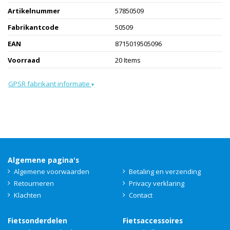
Artikelnummer
57850509
Fabrikantcode
50509
EAN
8715019505096
Voorraad
20 Items
GPSR fabrikant informatie
▾
Algemene pagina's
Algemene voorwaarden
Betaling en verzending
Retourneren
Privacy verklaring
Klachten
Contact
Fietsonderdelen
Fietsaccessoires