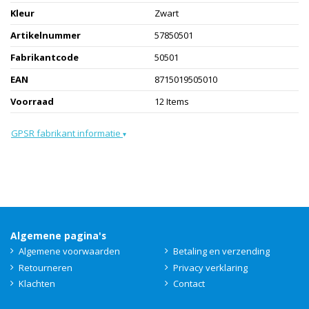
Kleur
Zwart
Artikelnummer
57850501
Fabrikantcode
50501
EAN
8715019505010
Voorraad
12 Items
GPSR fabrikant informatie
▾
Algemene pagina's
Algemene voorwaarden
Betaling en verzending
Retourneren
Privacy verklaring
Klachten
Contact