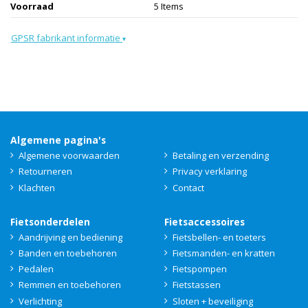
Voorraad
5 Items
GPSR fabrikant informatie
▾
Algemene pagina's
Algemene voorwaarden
Betaling en verzending
Retourneren
Privacy verklaring
Klachten
Contact
Fietsonderdelen
Fietsaccessoires
Aandrijving en bediening
Fietsbellen- en toeters
Banden en toebehoren
Fietsmanden- en kratten
Pedalen
Fietspompen
Remmen en toebehoren
Fietstassen
Verlichting
Sloten + beveiliging