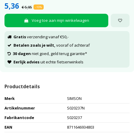
5,36
€ 5,95
-10%
Voeg toe aan mijn winkelwagen
Gratis
verzending vanaf €50,-
Betalen zoals je wilt,
vooraf of achteraf
30 dagen
niet goed, geld terug garantie*
Eerlijk advies
uit echte fietsenwinkels
Productdetails
Merk
SIMSON
Artikelnummer
S020237N
Fabrikantcode
S020237
EAN
8711646934803