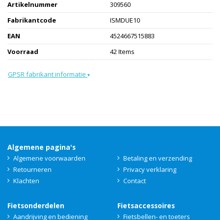
Artikelnummer
309560
Fabrikantcode
ISMDUE10
EAN
4524667515883
Voorraad
42 Items
GPSR fabrikant informatie
▾
Algemene pagina's
Algemene voorwaarden
Betaling en verzending
Retourneren
Privacy verklaring
Klachten
Contact
Fietsonderdelen
Fietsaccessoires
Aandrijving en bediening
Fietsbellen- en toeters