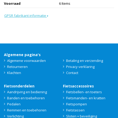
Voorraad
6 Items
GPSR fabrikant informatie
▾
Algemene pagina's
Algemene voorwaarden
Betaling en verzending
Retourneren
Privacy verklaring
Klachten
Contact
Fietsonderdelen
Fietsaccessoires
Aandrijving en bediening
Fietsbellen- en toeters
Banden en toebehoren
Fietsmanden- en kratten
Pedalen
Fietspompen
Remmen en toebehoren
Fietstassen
Verlichting
Sloten + beveiliging