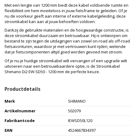
Met een lengte van 1200 mm biedt deze kabel voldoende ruimte en
flexibiliteit om hem moeiteloos in jouw fietsframe te geleiden. Of je
nu de voorkeur geeft aan interne of externe kabelgeleiding, deze
stroomkabel kan aan al jouw behoeften voldoen.
Dankzij de gebruikte materialen en de hoogwaardige constructie, is
deze stroomkabel duurzaam en betrouwbaar. Hij is ontworpen om
bestand te zijn tegen de uitdagingen van zowel on-road als off-road
fietsavonturen, waardoor je met vertrouwen kunt rijden, wetende
dat je fietscomponenten altijd goed worden gevoed met stroom.
Of je nu je huidige stroomkabel wilt vervangen of een upgrade wilt
uitvoeren naar een betrouwbaardere optie, is de Stroomkabel
Shimano Di2 EW-SD50 - 1200 mm de perfecte keuze.
Productdetails
Merk
SHIMANO
Artikelnummer
502079
Fabrikantcode
IEWSD50L120
EAN
4524667834397