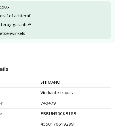
€50,-
raf of achteraf
 terug garantie*
ietsenwinkels
ails
SHIMANO
Vierkante trapas
er
740479
e
EBBUN300KB18B
4550170619299