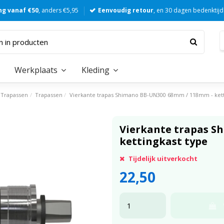
ng vanaf €50
, anders €5,95
Eenvoudig retour
, en 30 dagen bedenktijd
Werkplaats
Kleding
Trapassen
Trapassen
Vierkante trapas Shimano BB-UN300 68mm / 118mm - kett
Vierkante trapas S
kettingkast type
Tijdelijk uitverkocht
22,50