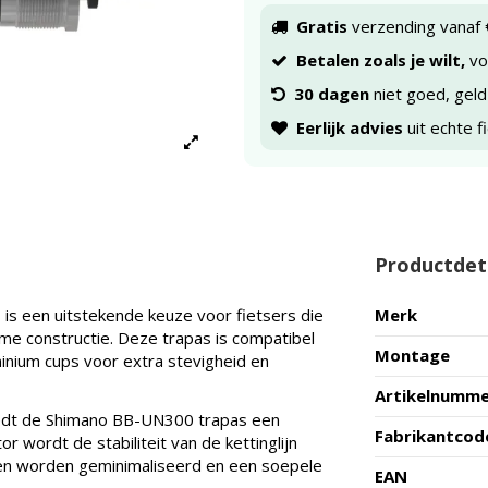
Gratis
verzending vanaf 
Betalen zoals je wilt,
voo
30 dagen
niet goed, geld
Eerlijk advies
uit echte f
Productdet
 een uitstekende keuze voor fietsers die
Merk
me constructie. Deze trapas is compatibel
Montage
inium cups voor extra stevigheid en
Artikelnumm
iedt de Shimano BB-UN300 trapas een
Fabrikantcod
or wordt de stabiliteit van de kettinglijn
en worden geminimaliseerd en een soepele
EAN