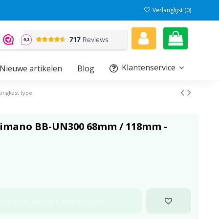
Verlanglijst (
0
)
Klantenservice
Nieuwe artikelen
Blog
ingkast type
himano BB-UN300 68mm / 118mm -
Voeg toe aan mijn winkelwagen