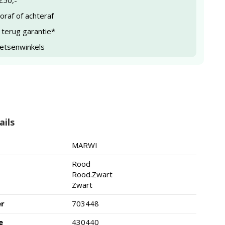
€50,-
raf of achteraf
 terug garantie*
ietsenwinkels
ails
MARWI
Rood
Rood.Zwart
Zwart
er
703448
e
430440