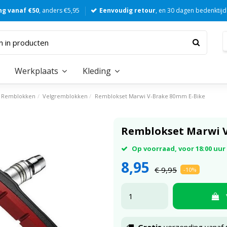
ng vanaf €50
, anders €5,95
Eenvoudig retour
, en 30 dagen bedenktijd
Werkplaats
Kleding
Remblokken
Velgremblokken
Remblokset Marwi V-Brake 80mm E-Bike
Remblokset Marwi V
Op voorraad, voor 18:00 uu
8,95
€ 9,95
-10%