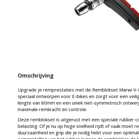
Omschrijving
Upgrade je remprestaties met de Remblokset Marwi V-
speciaal ontworpen voor E-bikes en zorgt voor een veil
lengte van 80mm en een uniek niet-symmetrisch ontwe
maximale remkracht en controle.
Deze remblokset is uitgerust met een speciale rubber 
belasting. Of je nu op hoge snelheid rijdt of vaak moe
duurzaamheid en grip die je nodig hebt voor een optimal
samenstelling van het rubber kunnen de remblokken de k