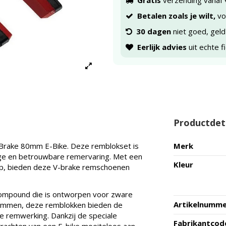
Gratis
verzending vanaf 
Betalen zoals je wilt,
voo
30 dagen
niet goed, geld
Eerlijk advies
uit echte f
Productdet
Brake 80mm E-Bike. Deze remblokset is
Merk
ige en betrouwbare remervaring. Met een
Kleur
rp, bieden deze V-brake remschoenen
compound die is ontworpen voor zware
Artikelnumm
t remmen, deze remblokken bieden de
e remwerking. Dankzij de speciale
Fabrikantcod
rachten van een E-bike moeiteloos aan.