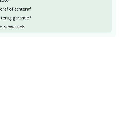
€50,-
raf of achteraf
 terug garantie*
ietsenwinkels