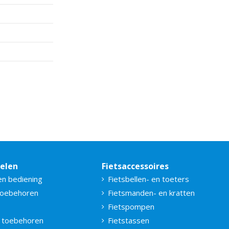
delen
Fietsaccessoires
en bediening
Fietsbellen- en toeters
toebehoren
Fietsmanden- en kratten
Fietspompen
 toebehoren
Fietstassen