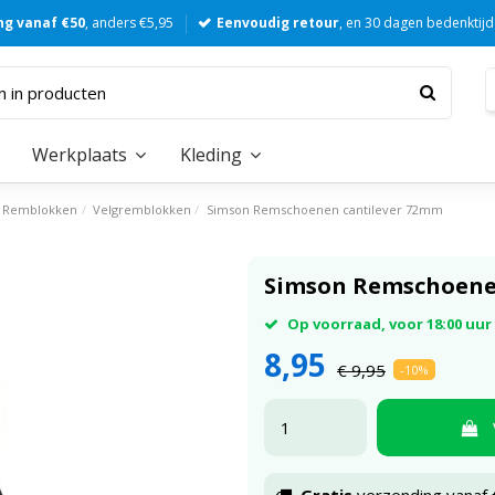
ng vanaf €50
, anders €5,95
Eenvoudig retour
, en 30 dagen bedenktijd
Werkplaats
Kleding
Remblokken
Velgremblokken
Simson Remschoenen cantilever 72mm
Simson Remschoene
Op voorraad, voor 18:00 uu
8,95
€ 9,95
-10%