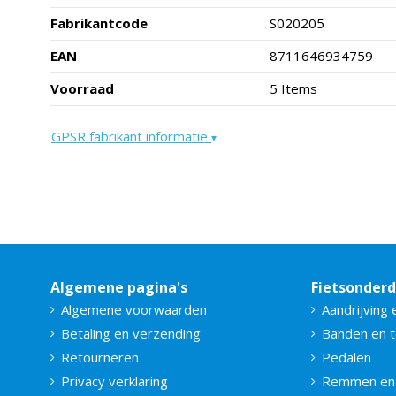
Fabrikantcode
S020205
EAN
8711646934759
Voorraad
5 Items
GPSR fabrikant informatie
▾
Algemene pagina's
Fietsonder
Algemene voorwaarden
Aandrijving 
Betaling en verzending
Banden en 
Retourneren
Pedalen
Privacy verklaring
Remmen en