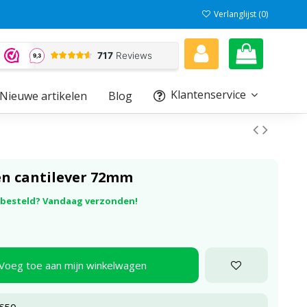
Verlanglijst (
0
)
Klantenservice
Nieuwe artikelen
Blog
n cantilever 72mm
r besteld? Vandaag verzonden!
Voeg toe aan mijn winkelwagen